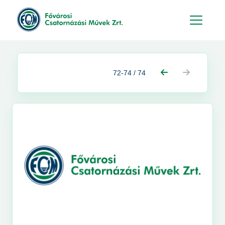
Hu
En
72-74 / 74