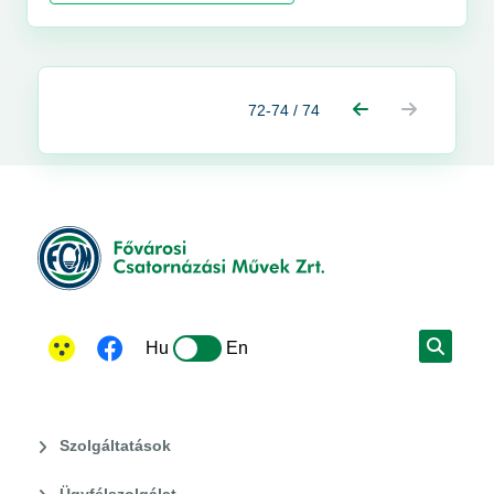
tisztítják.
72-74 / 74
Hu
En
Szolgáltatások