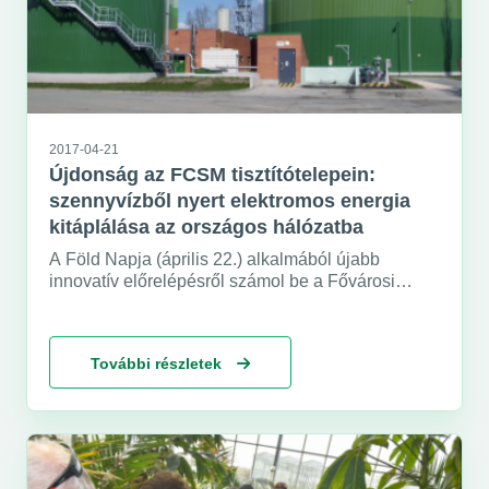
2017-04-21
Újdonság az FCSM tisztítótelepein:
szennyvízből nyert elektromos energia
kitáplálása az országos hálózatba
A Föld Napja (április 22.) alkalmából újabb
innovatív előrelépésről számol be a Fővárosi
Csatornázási Művek. Most már nemcsak saját
felhasználásra termel szennyvíziszapból megújuló
energiát, hanem a beszállított hulladékok révén
További részletek
időnként többlet elektromos energiát állít elő, amit
kitáplál az országos hálózatba.