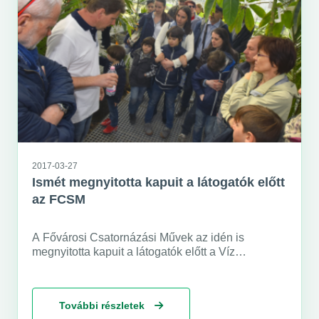
2017-03-27
Ismét megnyitotta kapuit a látogatók előtt
az FCSM
A Fővárosi Csatornázási Művek az idén is
megnyitotta kapuit a látogatók előtt a Víz
Világnapja alkalmából. Március 23-án és 24-én
több mint 3000 diák, március 25-én pedig közel
4000 lakos ismerkedhetett meg azzal a biológiai
További részletek
rendszerrel, amellyel ma a főváros szennyvízét