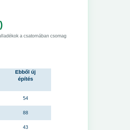
)
-hulladékok a csatornában csomag
Ebből új
építés
54
88
43