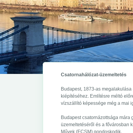
Csatornahálózat-üzemeltetés
Budapest, 1873-as megalakulása és
kiépítéséhez. Említésre méltó előr
vízszállító képessége még a mai i
Budapest csatornázottsága mára g
üzemeltetéséről és a fővárosban 
Művek (FCSM) gondoskodik.