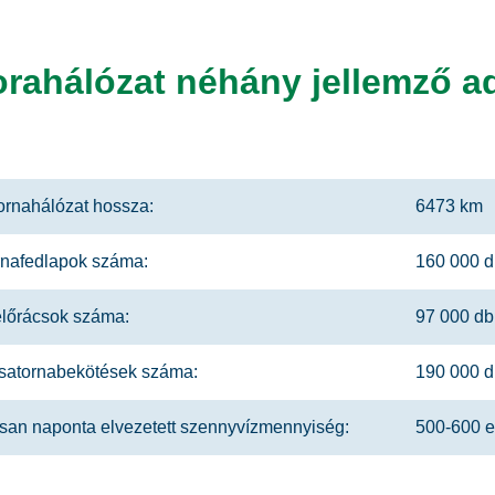
orahálózat néhány jellemző a
ornahálózat hossza:
6473 km
nafedlapok száma:
160 000 d
lőrácsok száma:
97 000 db
satornabekötések száma:
190 000 d
san naponta elvezetett szennyvízmennyiség:
500-600 e