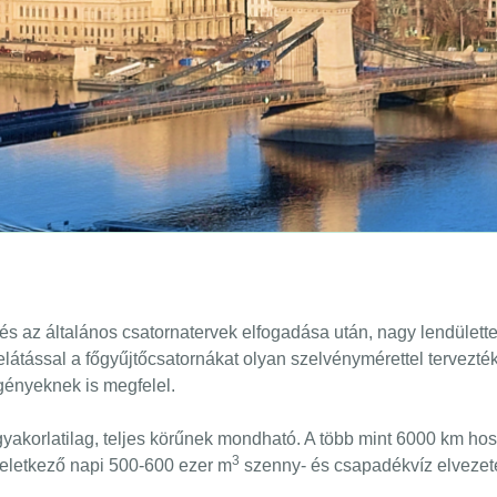
 az általános csatornatervek elfogadása után, nagy lendülette
elátással a főgyűjtőcsatornákat olyan szelvénymérettel tervezté
gényeknek is megfelel.
yakorlatilag, teljes körűnek mondható. A több mint 6000 km ho
3
keletkező napi 500-600 ezer m
szenny- és csapadékvíz elvezet