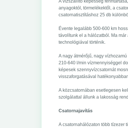
A vízszállító képesség fenntartás
anyagoktól, törmelékektől, a csator
csatornatisztításhoz 25 db különb
Évente legalább 500-600 km hosszú
távolítunk el a hálózatból. Ma má
technológiával történik.
A nagy átmérőjű, nagy vízhozamú 
210-640 l/min vízmennyiséggel do
képesek szennyvízcsatornát mosni 
visszaforgatásával hatékonyabban
A közcsatornában esetlegesen kele
szolgálattal állunk a lakosság ren
Csatornajavítás
A csatornahálózaton több tízezer ti