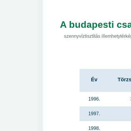
A budapesti csa
szennyvíztisztítás illemhetytér
Év
Törz
1996.
1997.
1998.