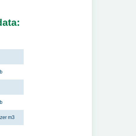
data:
b
b
zer m3