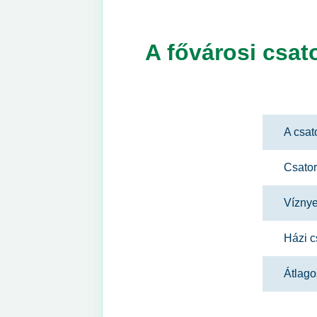
A fővárosi csat
A csat
Csator
Víznye
Házi c
Átlago