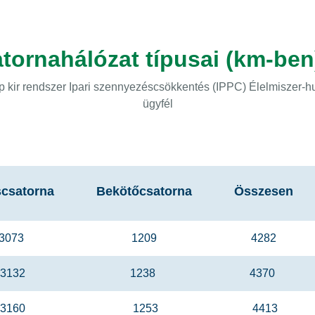
tornahálózat típusai (km-ben
kép kir rendszer Ipari szennyezéscsökkentés (IPPC) Élelmiszer
ügyfél
scsatorna
Bekötőcsatorna
Összesen
3073
1209
4282
3132
1238
4370
3160
1253
4413