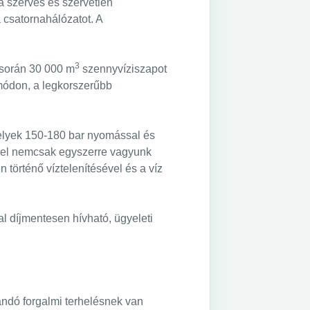
a szerves és szervetlen
a csatornahálózatot. A
3
 során 30 000 m
szennyvíziszapot
 módon, a legkorszerűbb
elyek 150-180 bar nyomással és
kel nemcsak egyszerre vagyunk
történő víztelenítésével és a víz
l díjmentesen hívható, ügyeleti
landó forgalmi terhelésnek van