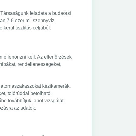
. Társaságunk feladata a budaörsi
3
an 7-8 ezer m
szennyvíz
kerül tisztítás céljából.
ellenőrizni kell. Az ellenőrzések
hibákat, rendellenességeket,
csatornaszakaszokat kézikamerák,
t, tolórúddal betolható,
e továbbítjuk, ahol vizsgálati
ozásra az adatok.