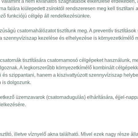
a, valamint a nem kívánatos szaghatások elkerülése érdekében, 
na falára kiülepedett zsíroktól rendszeresen meg kell tisztítani 
öző funkciójú célgép áll rendelkezésünkre.
ságú csatornahálózatot tisztítunk meg. A preventív tisztítások
r a szennyvíziszap kezelése és elhelyezése is környezetkímélő
csatornák tisztítására csatornamosó célgépeket használunk, m
lgoznak. A legkorszerűbb környezetkímélő kombinált célgépek
és szippantani, hanem a kiszivattyúzott szennyvíziszap helyben 
 is dolgozunk.
tkező üzemzavarok (csatornadugulás) elhárítására, éjjel-nappa
delkezésére.
sztító, illetve víznyelő akna található. Mivel ezek nagy része ál