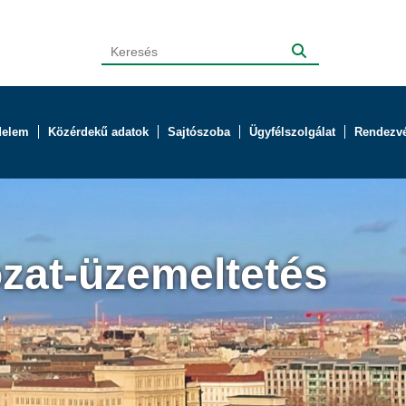
delem
Közérdekű adatok
Sajtószoba
Ügyfélszolgálat
Rendezv
zat-üzemeltetés