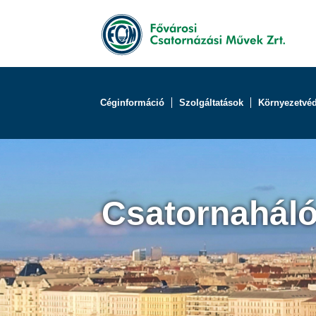
Céginformáció
Szolgáltatások
Környezetvé
Csatornaháló