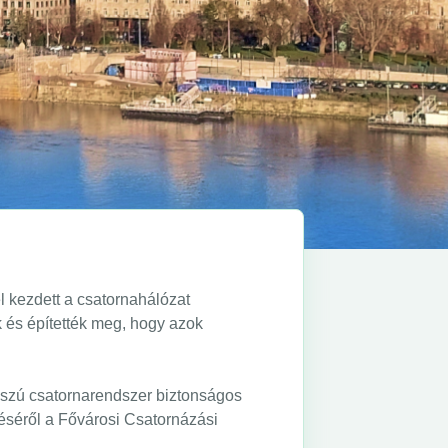
l kezdett a csatornahálózat
k és építették meg, hogy azok
sszú csatornarendszer biztonságos
éséről a Fővárosi Csatornázási