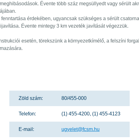
 meghibásodások. Évente több száz megsüllyedt vagy sérült akna
rájában.
ég fenntartása érdekében, ugyancsak szükséges a sérült csato
kijavítása. Évente mintegy 3 km vezeték javítását végezzük.
rukciói esetén, törekszünk a környezetkímélő, a felszíni forga
almazására.
Zöld szám:
80/455-000
Telefon:
(1) 455-4200, (1) 455-4123
E-mail:
ugyelet@fcsm.hu