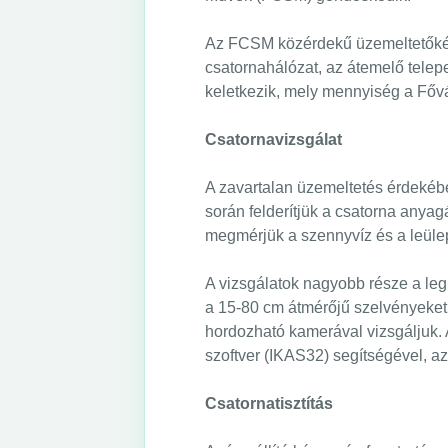
Az FCSM közérdekű üzemeltetőként 
csatornahálózat, az átemelő telep
keletkezik, mely mennyiség a Fővár
Csatornavizsgálat
A zavartalan üzemeltetés érdekébe
során felderítjük a csatorna anya
megmérjük a szennyvíz és a leüle
A vizsgálatok nagyobb része a leg
a 15-80 cm átmérőjű szelvényeket,
hordozható kamerával vizsgáljuk. A
szoftver (IKAS32) segítségével, a
Csatornatisztítás