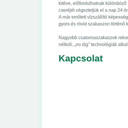
kitéve, előfordulhatnak különböző
cseréjét végeztetjük el a nap 24 ó
A már említett vízszállító képess
gyors és rövid szakaszon történő 
Nagyobb csatornaszakaszok rekonst
nélküli, „no dig” technológiák alk
Kapcsolat