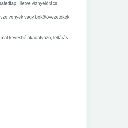
fedlap, illetve víznyelőrács
rnaszelvények vagy bekötővezetékek
lmat kevésbé akadályozó, feltárás