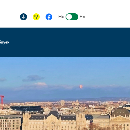
Hu
En
ények