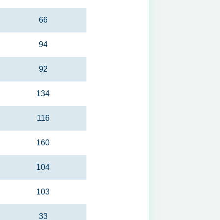
66
94
92
134
116
160
104
103
33