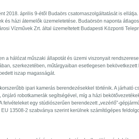
2018. április 9-étől Budaörs csatornaszolgáltatását is ellátja
ek és házi átemelők üzemeletetése.
Budaörsön naponta átlagos
osi Vízművek Zrt. által üzemeltetett Budapesti Központi Telepre 
n a hálózat műszaki állapotát és üzemi viszonyait rendszeresen 
gában, szerkezetében, műtárgyaiban esetlegesen bekövetkezett 
pedett iszap magasságát.
korszerűbb ipari kamerás berendezésekkel történik. A járható 
 önjáró robotkamerák segítségével, míg a házi bekötővezetékeke
 felvételeket egy stúdiószerűen berendezett „vezérlő”-gépjárműb
z EU 13508-2 szabványa szerint kerülnek számítógépes feldolg