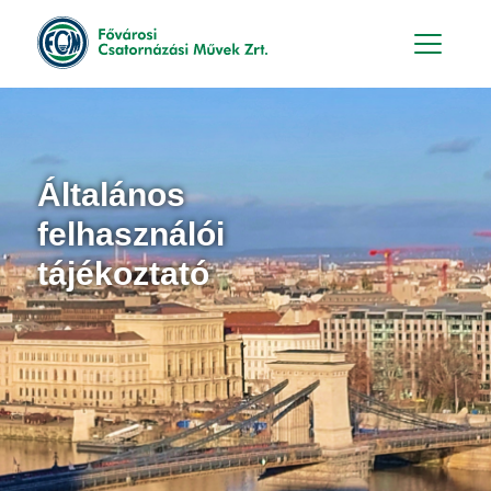
Hu
En
Általános
felhasználói
tájékoztató