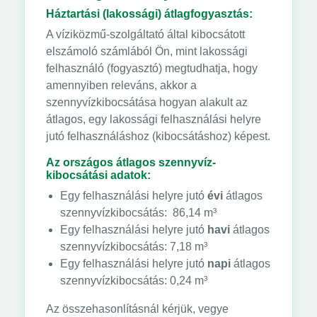
Háztartási (lakossági) átlagfogyasztás:
A víziközmű-szolgáltató által kibocsátott
elszámoló számlából Ön, mint lakossági
felhasználó (fogyasztó) megtudhatja, hogy
amennyiben releváns, akkor a
szennyvízkibocsátása hogyan alakult az
átlagos, egy lakossági felhasználási helyre
jutó felhasználáshoz (kibocsátáshoz) képest.
Az országos átlagos szennyvíz-
kibocsátási adatok:
Egy felhasználási helyre jutó
évi
átlagos
szennyvízkibocsátás: 86,14 m³
Egy felhasználási helyre jutó
havi
átlagos
szennyvízkibocsátás: 7,18 m³
Egy felhasználási helyre jutó
napi
átlagos
szennyvízkibocsátás: 0,24 m³
Az összehasonlításnál kérjük, vegye