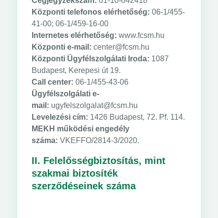
Cégjegyzékszám:
01-10-042418
Központi telefonos elérhetőség:
06-1/455-
41-00; 06-1/459-16-00
Internetes elérhetőség:
www.fcsm.hu
Központi e-mail:
center@fcsm.hu
Központi Ügyfélszolgálati Iroda:
1087
Budapest, Kerepesi út 19.
Call center:
06-1/455-43-06
Ügyfélszolgálati e-
mail:
ugyfelszolgalat@fcsm.hu
Levelezési cím:
1426 Budapest, 72. Pf. 114.
MEKH működési engedély
száma:
VKEFFO/2814-3/2020.
II. Felelősségbiztosítás, mint
szakmai biztosíték
szerződéseinek száma