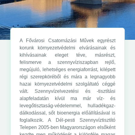
A Fővárosi Csatornázási Művek egyrészt
korunk környezetvédelmi elvárásainak és
kihívásainak eleget téve, másrészt,
felismerve a szennyvíziszapban rejlő,
megújuló, lehetséges energiaforrást, kilépett
régi szerepköréből és mára a legnagyobb
hazai környezetvédelmi szolgáltató céggé
vált. Szennyvízelvezetési és -tisztítási
alapfeladatán kívül ma már víz- és
levegőtisztaság-védelemmel, hulladékgaz-
dálkodással, sőt bioenergia előállításával is
foglalkozik. A Dél-pesti Szennyvíztisztító
Telepen 2005-ben Magyarországon elsőként
kezdte meg működését a különféle magas