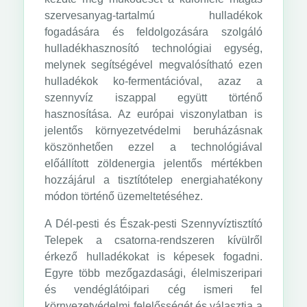
szervesanyag-tartalmú hulladékok
fogadására és feldolgozására szolgáló
hulladékhasznosító technológiai egység,
melynek segítségével megvalósítható ezen
hulladékok ko-fermentációval, azaz a
szennyvíz iszappal együtt történő
hasznosítása. Az európai viszonylatban is
jelentős környezetvédelmi beruházásnak
köszönhetően ezzel a technológiával
előállított zöldenergia jelentős mértékben
hozzájárul a tisztítótelep energiahatékony
módon történő üzemeltetéséhez.
A Dél-pesti és Észak-pesti Szennyvíztisztító
Telepek a csatorna-rendszeren kívülről
érkező hulladékokat is képesek fogadni.
Egyre több mezőgazdasági, élelmiszeripari
és vendéglátóipari cég ismeri fel
környezetvédelmi felelősségét és választja a