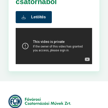
csatornából
Letöltés