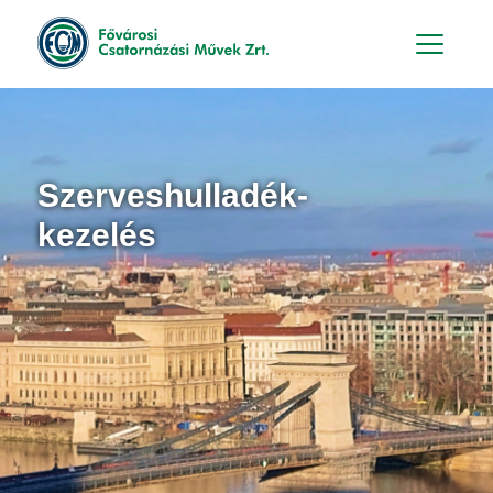
Hu
En
Szerveshulladék-
kezelés