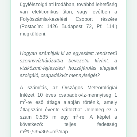
ügyfélszolgálati irodában, továbbá lehetőség
van elektronikus úton, vagy levélben a
Folyószámla-kezelési Csoport részére
(Postacím: 1426 Budapest 72, Pf. 114.)
megküldeni.
Hogyan számítják ki az egyesített rendszerű
szennyvízhálózatba bevezetni kívánt, a
víziközmű-fejlesztési hozzájárulás alapjául
szolgáló, csapadékvíz mennyiségét?
A számítás, az Országos Meteorológiai
Intézet 10 éves csapadékvíz-mennyiség 1
2
m
-re eső átlaga alapján történik, amely
átlagszám évente változhat. Jelenleg ez a
2
szám 0,535 m egy m
-re. A képlet a
következő: teljes fedettség
2
3
m
*0,535/365=m
/nap.