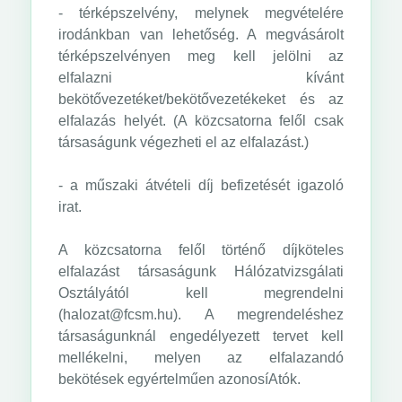
- térképszelvény, melynek megvételére
irodánkban van lehetőség. A megvásárolt
térképszelvényen meg kell jelölni az
elfalazni kívánt
bekötővezetéket/bekötővezetékeket és az
elfalazás helyét. (A közcsatorna felől csak
társaságunk végezheti el az elfalazást.)
- a műszaki átvételi díj befizetését igazoló
irat.
A közcsatorna felől történő díjköteles
elfalazást társaságunk Hálózatvizsgálati
Osztályától kell megrendelni
(halozat@fcsm.hu). A megrendeléshez
társaságunknál engedélyezett tervet kell
mellékelni, melyen az elfalazandó
bekötések egyértelműen azonosíAtók.