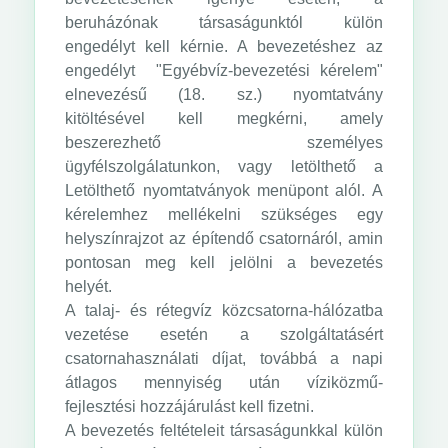
beruházónak társaságunktól külön
engedélyt kell kérnie. A bevezetéshez az
engedélyt "Egyébvíz-bevezetési kérelem"
elnevezésű (18. sz.) nyomtatvány
kitöltésével kell megkérni, amely
beszerezhető személyes
ügyfélszolgálatunkon, vagy letölthető a
Letölthető nyomtatványok menüpont alól. A
kérelemhez mellékelni szükséges egy
helyszínrajzot az építendő csatornáról, amin
pontosan meg kell jelölni a bevezetés
helyét.
A talaj- és rétegvíz közcsatorna-hálózatba
vezetése esetén a szolgáltatásért
csatornahasználati díjat, továbbá a napi
átlagos mennyiség után víziközmű-
fejlesztési hozzájárulást kell fizetni.
A bevezetés feltételeit társaságunkkal külön