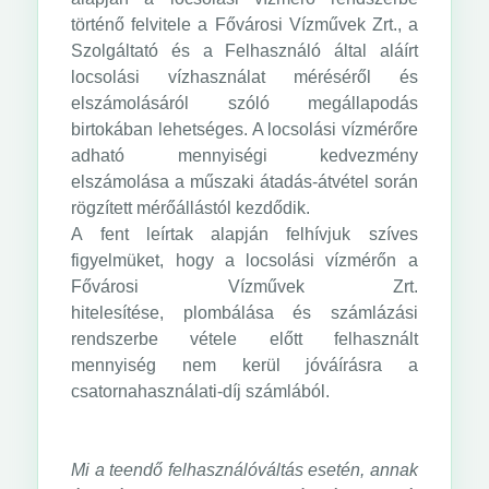
történő felvitele a Fővárosi Vízművek Zrt., a
Szolgáltató és a Felhasználó által aláírt
locsolási vízhasználat méréséről és
elszámolásáról szóló megállapodás
birtokában lehetséges. A locsolási vízmérőre
adható mennyiségi kedvezmény
elszámolása a műszaki átadás-átvétel során
rögzített mérőállástól kezdődik.
A fent leírtak alapján felhívjuk szíves
figyelmüket, hogy a locsolási vízmérőn a
Fővárosi Vízművek Zrt.
hitelesítése, plombálása és számlázási
rendszerbe vétele előtt felhasznált
mennyiség nem kerül jóváírásra a
csatornahasználati-díj számlából.
Mi a teendő felhasználóváltás esetén, annak