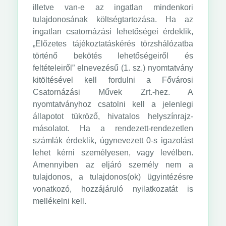
illetve van-e az ingatlan mindenkori
tulajdonosának költségtartozása. Ha az
ingatlan csatornázási lehetőségei érdeklik,
„Előzetes tájékoztatáskérés törzshálózatba
történő bekötés lehetőségeiről és
feltételeiről” elnevezésű (1. sz.) nyomtatvány
kitöltésével kell fordulni a Fővárosi
Csatornázási Művek Zrt.-hez. A
nyomtatványhoz csatolni kell a jelenlegi
állapotot tükröző, hivatalos helyszínrajz-
másolatot. Ha a rendezett-rendezetlen
számlák érdeklik, úgynevezett 0-s igazolást
lehet kérni személyesen, vagy levélben.
Amennyiben az eljáró személy nem a
tulajdonos, a tulajdonos(ok) ügyintézésre
vonatkozó, hozzájáruló nyilatkozatát is
mellékelni kell.