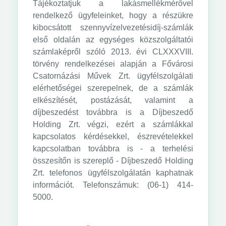
Tájékoztatjuk a lakásmellékmérővel
rendelkező ügyfeleinket, hogy a részükre
kibocsátott szennyvízelvezetésidíj-számlák
első oldalán az egységes közszolgáltatói
számlaképről szóló 2013. évi CLXXXVIII.
törvény rendelkezései alapján a Fővárosi
Csatornázási Művek Zrt. ügyfélszolgálati
elérhetőségei szerepelnek, de a számlák
elkészítését, postázását, valamint a
díjbeszedést továbbra is a Díjbeszedő
Holding Zrt. végzi, ezért a számlákkal
kapcsolatos kérdésekkel, észrevételekkel
kapcsolatban továbbra is - a terhelési
összesítőn is szereplő - Díjbeszedő Holding
Zrt. telefonos ügyfélszolgálatán kaphatnak
információt. Telefonszámuk: (06-1) 414-
5000.