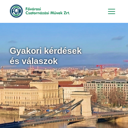
Hu
En
Gyakori kérdések
és válaszok