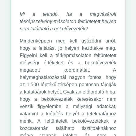
Mi a teendő, ha a megvásárolt
térképszelvény-másolaton feltüntetett helyen
nem található a bekötővezeték?
Mindenképpen meg kell győződni arról,
hogy a feltárást jó helyen kezdték-e meg.
Figyelni kell a térképmásolaton feltüntetett
mélységi értékeket és a bekötővezeték
megadott koordinátáit. A
helymeghatározásnál nagyon fontos, hogy
az 1:500 léptékű térképen pontosan tájolják
a kutatóárok helyét. Gyakran előforduló hiba,
hogy a bekötővezeték keresésekor nem
veszik figyelembe a mélységi adatokat,
valamint a kiépítés helyét a telekhatárhoz
mérik. A feltüntetett bekötővezetékek a
közcsatornán található tisztítóaknákhoz
mérve vannak jelölve és nem a