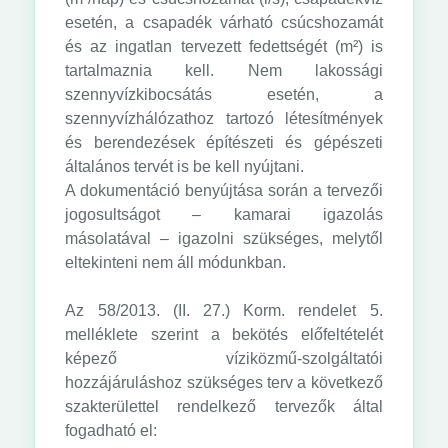
esetén, a csapadék várható csúcshozamát
és az ingatlan tervezett fedettségét (m²) is
tartalmaznia kell. Nem lakossági
szennyvízkibocsátás esetén, a
szennyvízhálózathoz tartozó létesítmények
és berendezések építészeti és gépészeti
általános tervét is be kell nyújtani.
A dokumentáció benyújtása során a tervezői
jogosultságot – kamarai igazolás
másolatával – igazolni szükséges, melytől
eltekinteni nem áll módunkban.
Az 58/2013. (II. 27.) Korm. rendelet 5.
melléklete szerint a bekötés előfeltételét
képező víziközmű-szolgáltatói
hozzájáruláshoz szükséges terv a következő
szakterülettel rendelkező tervezők által
fogadható el: