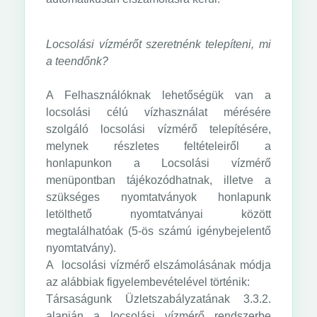
Locsolási vízmérőt szeretnénk telepíteni, mi
a teendőnk?
A Felhasználóknak lehetőségük van a
locsolási célú vízhasználat mérésére
szolgáló locsolási vízmérő telepítésére,
melynek részletes feltételeiről a
honlapunkon a Locsolási vízmérő
menüpontban tájékozódhatnak, illetve a
szükséges nyomtatványok honlapunk
letölthető nyomtatványai között
megtalálhatóak (5-ös számú igénybejelentő
nyomtatvány).
A locsolási vízmérő elszámolásának módja
az alábbiak figyelembevételével történik:
Társaságunk Üzletszabályzatának 3.3.2.
alapján a locsolási vízmérő rendszerbe