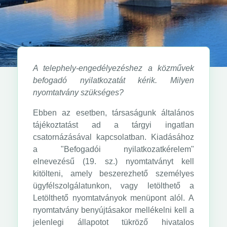
A telephely-engedélyezéshez a közművek
befogadó nyilatkozatát kérik. Milyen
nyomtatvány szükséges?
Ebben az esetben, társaságunk általános
tájékoztatást ad a tárgyi ingatlan
csatornázásával kapcsolatban. Kiadásához
a "Befogadói nyilatkozatkérelem"
elnevezésű (19. sz.) nyomtatványt kell
kitölteni, amely beszerezhető személyes
ügyfélszolgálatunkon, vagy letölthető a
Letölthető nyomtatványok menüpont alól. A
nyomtatvány benyújtásakor mellékelni kell a
jelenlegi állapotot tükröző hivatalos