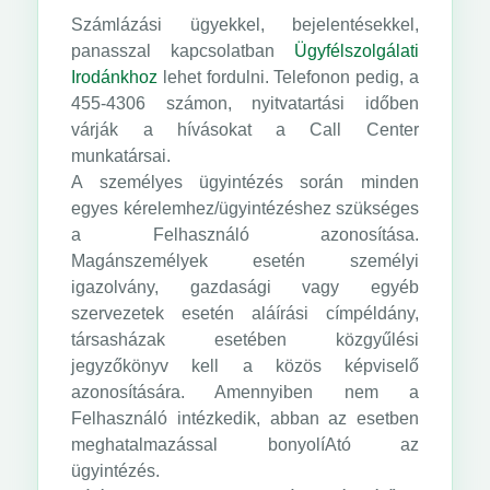
Számlázási ügyekkel, bejelentésekkel,
panasszal kapcsolatban
Ügyfélszolgálati
Irodánkhoz
lehet fordulni. Telefonon pedig, a
455-4306 számon, nyitvatartási időben
várják a hívásokat a Call Center
munkatársai.
A személyes ügyintézés során minden
egyes kérelemhez/ügyintézéshez szükséges
a Felhasználó azonosítása.
Magánszemélyek esetén személyi
igazolvány, gazdasági vagy egyéb
szervezetek esetén aláírási címpéldány,
társasházak esetében közgyűlési
jegyzőkönyv kell a közös képviselő
azonosítására. Amennyiben nem a
Felhasználó intézkedik, abban az esetben
meghatalmazással bonyolíAtó az
ügyintézés.