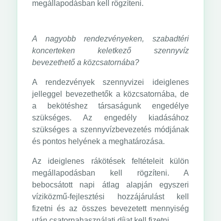
megállapodásban kell rögzíteni.
A nagyobb rendezvényeken, szabadtéri
koncerteken keletkező szennyvíz
bevezethető a közcsatornába?
A rendezvények szennyvizei ideiglenes
jelleggel bevezethetők a közcsatornába, de
a bekötéshez társaságunk engedélye
szükséges. Az engedély kiadásához
szükséges a szennyvízbevezetés módjának
és pontos helyének a meghatározása.
Az ideiglenes rákötések feltételeit külön
megállapodásban kell rögzíteni. A
bebocsátott napi átlag alapján egyszeri
víziközmű-fejlesztési hozzájárulást kell
fizetni és az összes bevezetett mennyiség
után csatornahasználati díjat kell fizetni.