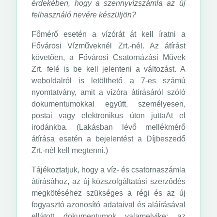
érdekében, hogy a szennyvízszámla az új
felhasználó nevére készüljön?
Főmérő esetén a vízórát át kell íratni a
Fővárosi Vízműveknél Zrt.-nél. Az átírást
követően, a Fővárosi Csatornázási Művek
Zrt. felé is be kell jelenteni a változást. A
weboldalról is letölthető a 7-es számú
nyomtatvány, amit a vízóra átírásáról szóló
dokumentumokkal együtt, személyesen,
postai vagy elektronikus úton juttaAt el
irodánkba. (Lakásban lévő mellékmérő
átírása esetén a bejelentést a Díjbeszedő
Zrt.-nél kell megtenni.)
Tájékoztatjuk, hogy a víz- és csatornaszámla
átírásához, az új közszolgáltatási szerződés
megkötéséhez szükséges a régi és az új
fogyasztó azonosító adataival és aláírásával
ellátott dokumentumok valamelyike: az