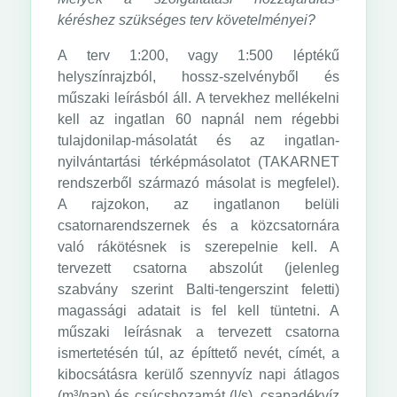
kéréshez szükséges terv követelményei?
A terv 1:200, vagy 1:500 léptékű
helyszínrajzból, hossz-szelvényből és
műszaki leírásból áll. A tervekhez mellékelni
kell az ingatlan 60 napnál nem régebbi
tulajdonilap-másolatát és az ingatlan-
nyilvántartási térképmásolatot (TAKARNET
rendszerből származó másolat is megfelel).
A rajzokon, az ingatlanon belüli
csatornarendszernek és a közcsatornára
való rákötésnek is szerepelnie kell. A
tervezett csatorna abszolút (jelenleg
szabvány szerint Balti-tengerszint feletti)
magassági adatait is fel kell tüntetni. A
műszaki leírásnak a tervezett csatorna
ismertetésén túl, az építtető nevét, címét, a
kibocsátásra kerülő szennyvíz napi átlagos
(m³/nap) és csúcshozamát (l/s), csapadékvíz