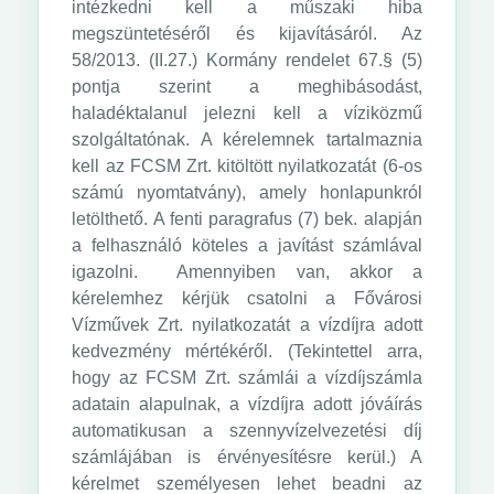
intézkedni kell a műszaki hiba
megszüntetéséről és kijavításáról. Az
58/2013. (II.27.) Kormány rendelet 67.§ (5)
pontja szerint a meghibásodást,
haladéktalanul jelezni kell a víziközmű
szolgáltatónak. A kérelemnek tartalmaznia
kell az FCSM Zrt. kitöltött nyilatkozatát (6-os
számú nyomtatvány), amely honlapunkról
letölthető. A fenti paragrafus (7) bek. alapján
a felhasználó köteles a javítást számlával
igazolni. Amennyiben van, akkor a
kérelemhez kérjük csatolni a Fővárosi
Vízművek Zrt. nyilatkozatát a vízdíjra adott
kedvezmény mértékéről. (Tekintettel arra,
hogy az FCSM Zrt. számlái a vízdíjszámla
adatain alapulnak, a vízdíjra adott jóváírás
automatikusan a szennyvízelvezetési díj
számlájában is érvényesítésre kerül.) A
kérelmet személyesen lehet beadni az