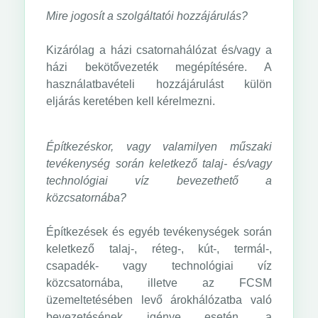
Mire jogosít a szolgáltatói hozzájárulás?
Kizárólag a házi csatornahálózat és/vagy a
házi bekötővezeték megépítésére. A
használatbavételi hozzájárulást külön
eljárás keretében kell kérelmezni.
Építkezéskor, vagy valamilyen műszaki
tevékenység során keletkező talaj- és/vagy
technológiai víz bevezethető a
közcsatornába?
Építkezések és egyéb tevékenységek során
keletkező talaj-, réteg-, kút-, termál-,
csapadék- vagy technológiai víz
közcsatornába, illetve az FCSM
üzemeltetésében levő árokhálózatba való
bevezetésének igénye esetén, a