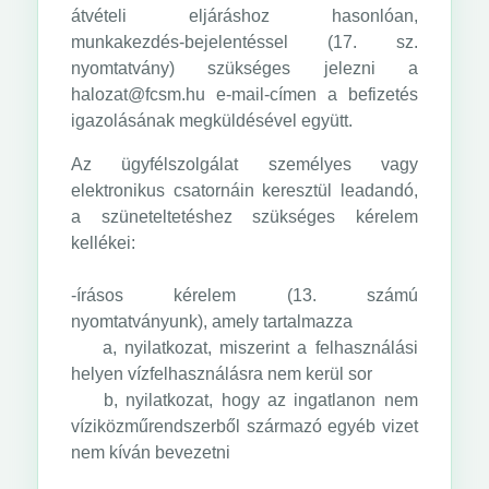
átvételi eljáráshoz hasonlóan,
munkakezdés-bejelentéssel (17. sz.
nyomtatvány) szükséges jelezni a
halozat@fcsm.hu e-mail-címen a befizetés
igazolásának megküldésével együtt.
Az ügyfélszolgálat személyes vagy
elektronikus csatornáin keresztül leadandó,
a szüneteltetéshez szükséges kérelem
kellékei:
-írásos kérelem (13. számú
nyomtatványunk), amely tartalmazza
a, nyilatkozat, miszerint a felhasználási
helyen vízfelhasználásra nem kerül sor
b, nyilatkozat, hogy az ingatlanon nem
víziközműrendszerből származó egyéb vizet
nem kíván bevezetni