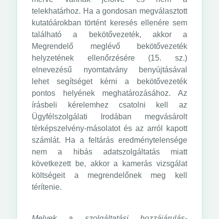
telekhatárhoz. Ha a gondosan megválasztott
kutatóárokban történt keresés ellenére sem
található a bekötővezeték, akkor a
Megrendelő meglévő bekötővezeték
helyzetének ellenőrzésére (15. sz.)
elnevezésű nyomtatvány benyújtásával
lehet segítséget kérni a bekötővezeték
pontos helyének meghatározásához. Az
írásbeli kérelemhez csatolni kell az
Ügyfélszolgálati Irodában megvásárolt
térképszelvény-másolatot és az arról kapott
számlát. Ha a feltárás eredménytelensége
nem a hibás adatszolgáltatás miatt
következett be, akkor a kamerás vizsgálat
költségeit a megrendelőnek meg kell
térítenie.
Melyek a szolgáltatási hozzájárulás-