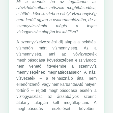
Mi a teendő, ha az ingatlanon az
ivóvízhálózatban műszaki meghibásodása,
csőtörés következtében elfolyt vízmennyiség
nem került ugyan a csatornahálózatba, de a
szennyvízszámla mégis a teljes
vízfogyasztás alapján lett kiállítva?
A szennyvízelvezetési díj alapja a bekötési
vízmérőn mért vízmennyiség. Az a
vízmennyiség, ami az ivóvízvezeték
meghibásodása következtében elszivárgott,
nem vehető figyelembe a szennyvíz
mennyiségének meghatározásakor. A házi
vízvezeték – a felhasználó által nem
ellenőrizhető, vagy nem karbantarAtó helyen
történő – rejtett meghibásodása esetén a
vízfogyasztást, az árszabályok szerinti
átalány alapján kell megállapítani. A
meghibásodás észlelését követően,