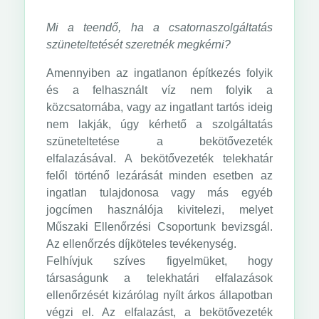
Mi a teendő, ha a csatornaszolgáltatás
szüneteltetését szeretnék megkérni?
Amennyiben az ingatlanon építkezés folyik
és a felhasznált víz nem folyik a
közcsatornába, vagy az ingatlant tartós ideig
nem lakják, úgy kérhető a szolgáltatás
szüneteltetése a bekötővezeték
elfalazásával. A bekötővezeték telekhatár
felől történő lezárását minden esetben az
ingatlan tulajdonosa vagy más egyéb
jogcímen használója kivitelezi, melyet
Műszaki Ellenőrzési Csoportunk bevizsgál.
Az ellenőrzés díjköteles tevékenység.
Felhívjuk szíves figyelmüket, hogy
társaságunk a telekhatári elfalazások
ellenőrzését kizárólag nyílt árkos állapotban
végzi el. Az elfalazást, a bekötővezeték