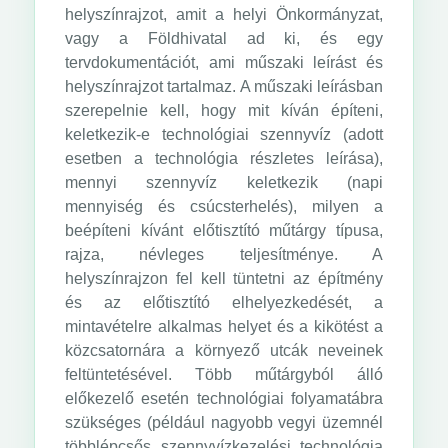
helyszínrajzot, amit a helyi Önkormányzat,
vagy a Földhivatal ad ki, és egy
tervdokumentációt, ami műszaki leírást és
helyszínrajzot tartalmaz. A műszaki leírásban
szerepelnie kell, hogy mit kíván építeni,
keletkezik-e technológiai szennyvíz (adott
esetben a technológia részletes leírása),
mennyi szennyvíz keletkezik (napi
mennyiség és csúcsterhelés), milyen a
beépíteni kívánt előtisztító műtárgy típusa,
rajza, névleges teljesítménye. A
helyszínrajzon fel kell tüntetni az építmény
és az előtisztító elhelyezkedését, a
mintavételre alkalmas helyet és a kikötést a
közcsatornára a környező utcák neveinek
feltüntetésével. Több műtárgyból álló
előkezelő esetén technológiai folyamatábra
szükséges (például nagyobb vegyi üzemnél
többlépcsős szennyvízkezelési technológia