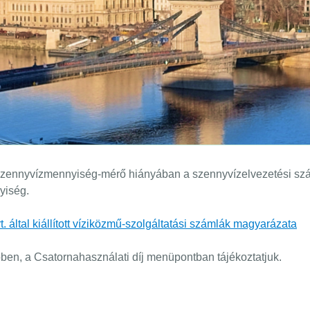
szennyvízmennyiség-mérő hiányában a szennyvízelvezetési száml
yiség.
 által kiállított víziközmű-szolgáltatási számlák magyarázata
bben, a Csatornahasználati díj menüpontban tájékoztatjuk.