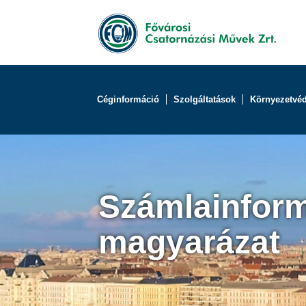
Céginformáció
Szolgáltatások
Környezetvé
Számlainform
magyarázat