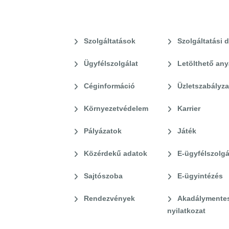
Szolgáltatások
Szolgáltatási d
Ügyfélszolgálat
Letölthető an
Céginformáció
Üzletszabályza
Környezetvédelem
Karrier
Pályázatok
Játék
Közérdekű adatok
E-ügyfélszolgá
Sajtószoba
E-ügyintézés
Rendezvények
Akadálymentes
nyilatkozat