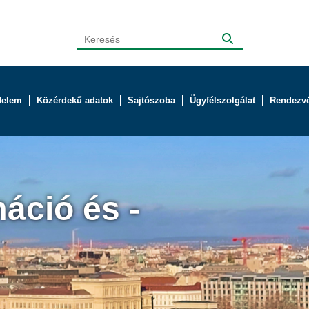
delem
Közérdekű adatok
Sajtószoba
Ügyfélszolgálat
Rendezv
áció és -