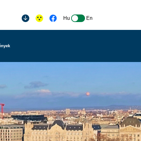
Hu
En
ények