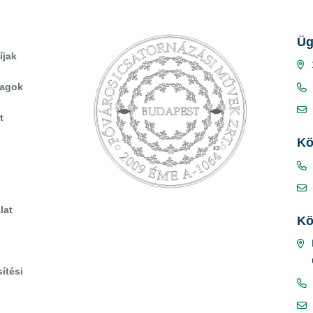
Üg
íjak
yagok
t
Kö
lat
Kö
ítési