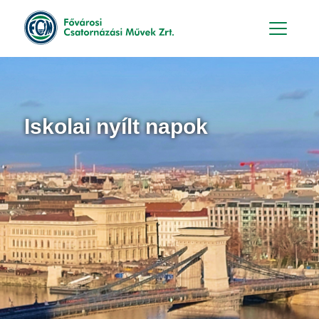
Hu
En
Iskolai nyílt napok