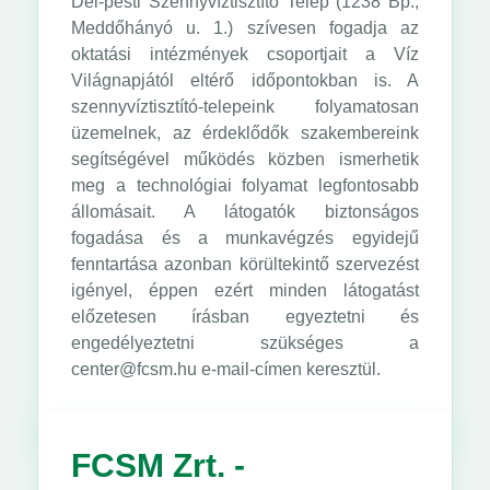
Dél-pesti Szennyvíztisztító Telep (1238 Bp.,
Meddőhányó u. 1.) szívesen fogadja az
oktatási intézmények csoportjait a Víz
Világnapjától eltérő időpontokban is. A
szennyvíztisztító-telepeink folyamatosan
üzemelnek, az érdeklődők szakembereink
segítségével működés közben ismerhetik
meg a technológiai folyamat legfontosabb
állomásait. A látogatók biztonságos
fogadása és a munkavégzés egyidejű
fenntartása azonban körültekintő szervezést
igényel, éppen ezért minden látogatást
előzetesen írásban egyeztetni és
engedélyeztetni szükséges a
center@fcsm.hu e-mail-címen keresztül.
FCSM Zrt. -