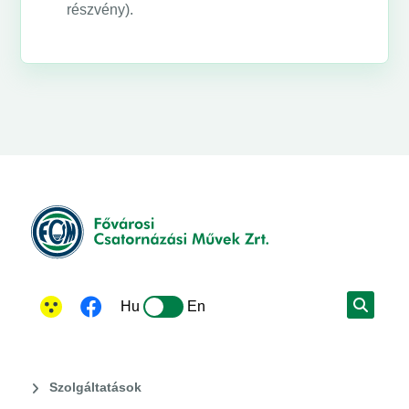
részvény).
Hu
En
Szolgáltatások