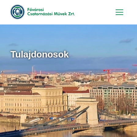
Hu
En
Tulajdonosok