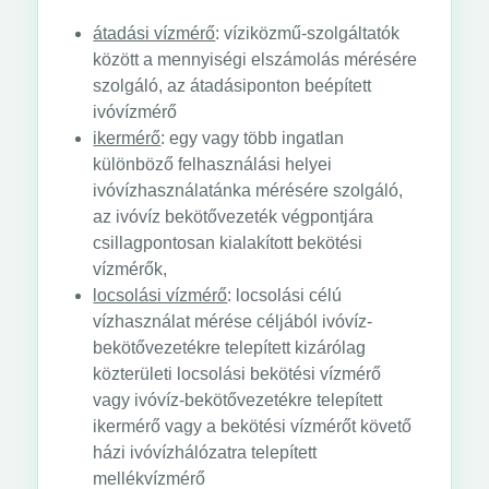
átadási vízmérő
: víziközmű-szolgáltatók
között a mennyiségi elszámolás mérésére
szolgáló, az átadásiponton beépített
ivóvízmérő
ikermérő
: egy vagy több ingatlan
különböző felhasználási helyei
ivóvízhasználatánka mérésére szolgáló,
az ivóvíz bekötővezeték végpontjára
csillagpontosan kialakított bekötési
vízmérők,
locsolási vízmérő
: locsolási célú
vízhasználat mérése céljából ivóvíz-
bekötővezetékre telepített kizárólag
közterületi locsolási bekötési vízmérő
vagy ivóvíz-bekötővezetékre telepített
ikermérő vagy a bekötési vízmérőt követő
házi ivóvízhálózatra telepített
mellékvízmérő