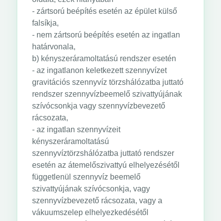
- zártsorú beépítés esetén az épület külső
falsíkja,
- nem zártsorú beépítés esetén az ingatlan
határvonala,
b) kényszeráramoltatású rendszer esetén
- az ingatlanon keletkezett szennyvízet
gravitációs szennyvíz törzshálózatba juttató
rendszer szennyvízbeemelő szivattyújának
szívócsonkja vagy szennyvízbevezető
rácsozata,
- az ingatlan szennyvízeit
kényszeráramoltatású
szennyvíztörzshálózatba juttató rendszer
esetén az átemelőszivattyú elhelyezésétől
függetlenül szennyvíz beemelő
szivattyújának szívócsonkja, vagy
szennyvízbevezető rácsozata, vagy a
vákuumszelep elhelyezkedésétől