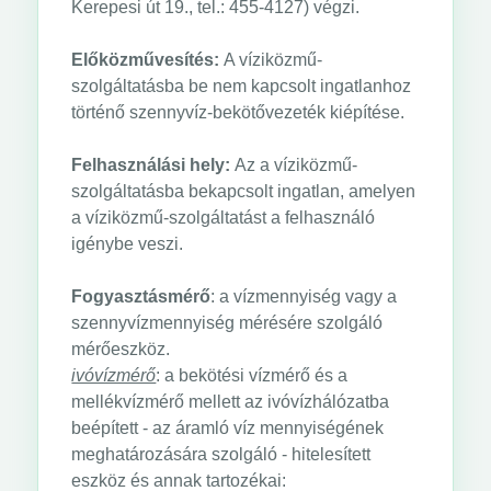
Kerepesi út 19., tel.: 455-4127) végzi.
Előközművesítés:
A víziközmű-
szolgáltatásba be nem kapcsolt ingatlanhoz
történő szennyvíz-bekötővezeték kiépítése.
Felhasználási hely:
Az a víziközmű-
szolgáltatásba bekapcsolt ingatlan, amelyen
a víziközmű-szolgáltatást a felhasználó
igénybe veszi.
Fogyasztásmérő
: a vízmennyiség vagy a
szennyvízmennyiség mérésére szolgáló
mérőeszköz.
ivóvízmérő
: a bekötési vízmérő és a
mellékvízmérő mellett az ivóvízhálózatba
beépített - az áramló víz mennyiségének
meghatározására szolgáló - hitelesített
eszköz és annak tartozékai: