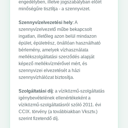
engedélyben, illetve jogszabályban előírt
minőségűre tisztítja - a szennyvizet.
Szennyvízelvezetési hely
: A
szennyvízelvezető műbe bekapcsolt
ingatlan, illetőleg azon belül mindazon
épület, épületrész, önállóan használható
bérlemény, amelyek vízhasználata
mellékszolgáltatási szerződés alapját
képező mellékvízmérővel mért, és
szennyvizei elvezetését a házi
szennyvízhálózat biztosítja.
Szolgáltatási díj
: a víziközmű-szolgáltatás
igénybevételének ellenértékeként a
víziközmű-szolgáltatásról szóló 2011. évi
CCIX. törvény (a továbbiakban Vksztv.)
szerint fizetendő díj.