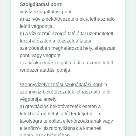
Szolgáltatási pont
:
ivóvíz-szolgáltatási pont
:
a) az ivóvíz-bekötővezetéknek a felhasználó
felőli végpontja,
b) a víziközmű-szolgáltató által üzemeltetett
törzshálózaton a közszolgáltatási
szerződésben meghatározott hely, elágazási
pont, vagy végpont,
c) a víziközmű-szolgáltató által üzemeltetett
rendszer átadási pontja.
szennyvízelvezetési szolgáltatási pont
: a
szennyvíz-bekötővezeték felhasználó felőli
végpontja, amely
a) gravitációs bekötővezeték esetén a
telekhatáron belül, attól legfeljebb 1 m
távolságra telepített ellenőrzőaknának vagy
ellenőrző-, tisztítónyílásnak a kimeneti
oldala, ezek hiányában