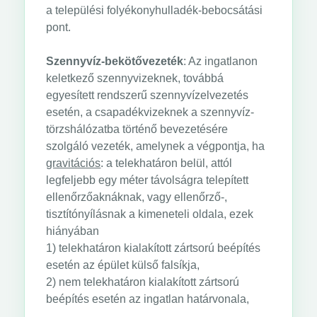
a települési folyékonyhulladék-bebocsátási
pont.
Szennyvíz-bekötővezeték
: Az ingatlanon
keletkező szennyvizeknek, továbbá
egyesített rendszerű szennyvízelvezetés
esetén, a csapadékvizeknek a szennyvíz-
törzshálózatba történő bevezetésére
szolgáló vezeték, amelynek a végpontja, ha
gravitációs
: a telekhatáron belül, attól
legfeljebb egy méter távolságra telepített
ellenőrzőaknáknak, vagy ellenőrző-,
tisztítónyílásnak a kimeneteli oldala, ezek
hiányában
1) telekhatáron kialakított zártsorú beépítés
esetén az épület külső falsíkja,
2) nem telekhatáron kialakított zártsorú
beépítés esetén az ingatlan határvonala,