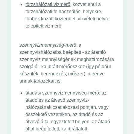
törzshálózati vízmérő
: közvetlenül a
törzshálózati felhasználási helyekre,
többek között közterületi vízvételi helyre
telepített vízmérő
szennyvízmennyiség-mérő
: a
szennyvízhálózatba beépített - az áramló
szennyvíz mennyiségének meghatározására
szolgáló - kalibrált mérőeszköz (így például
készülék, berendezés, műszer), ideértve
annak tartozékait is:
átadási szennyvízmennyiség-mérő
: az
átadó és az átvevő szennyvíz-
hálózatának csatlakozási pontján, vagy
összekötő vezetéken, az átadó és az
átvevő által egyeztetett helyen, az átadó
által beépítettett, kalibráltatott