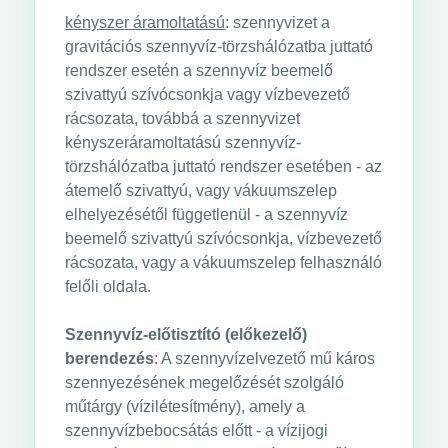
kényszer áramoltatású
: szennyvizet a
gravitációs szennyvíz-törzshálózatba juttató
rendszer esetén a szennyvíz beemelő
szivattyú szívócsonkja vagy vízbevezető
rácsozata, továbbá a szennyvizet
kényszeráramoltatású szennyvíz-
törzshálózatba juttató rendszer esetében - az
átemelő szivattyú, vagy vákuumszelep
elhelyezésétől függetlenül - a szennyvíz
beemelő szivattyú szívócsonkja, vízbevezető
rácsozata, vagy a vákuumszelep felhasználó
felőli oldala.
Szennyvíz-előtisztító (előkezelő)
berendezés
: A szennyvízelvezető mű káros
szennyezésének megelőzését szolgáló
műtárgy (vízilétesítmény), amely a
szennyvízbebocsátás előtt - a vízijogi