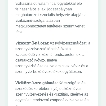
vízhasználót, valamint a fogyatékkal élő
felhasználót is, aki jogszabályban
meghatározott szociális helyzete alapján a
víziközmű-szolgáltatásban
megkülönböztetett feltételek szerint vehet
részt.
Víziközmű-hálózat
: Az ivóvíz-törzshálózat, a
szennyvízelvezető törzshálózat a
kapcsolódó víziközmű rendszerelemek, a
csatlakozó ivóvíz-, illetve
szennyvízhálózatok, valamint az ivóvíz és a
szennyvíz bekötővezetékek együttesen.
Víziközmű-szolgáltatás:
Közszolgáltatási
szerződés keretében nyújtott közműves
szennyvízelvezetés és -tisztítás, ideértve az
egyesített rendszerű csapadékvíz-elvezetést
is.