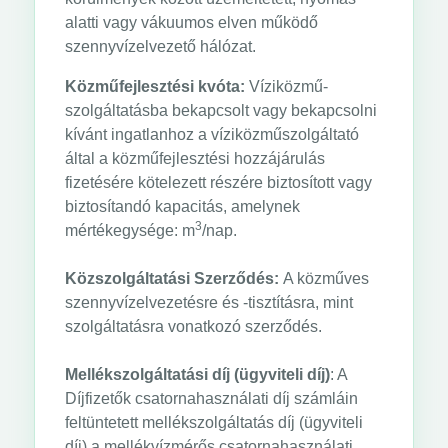
alatti vagy vákuumos elven működő
szennyvízelvezető hálózat.
Közműfejlesztési kvóta:
Víziközmű-
szolgáltatásba bekapcsolt vagy bekapcsolni
kívánt ingatlanhoz a víziközműszolgáltató
által a közműfejlesztési hozzájárulás
fizetésére kötelezett részére biztosított vagy
biztosítandó kapacitás, amelynek
3
mértékegysége: m
/nap.
Közszolgáltatási Szerződés:
A közműves
szennyvízelvezetésre és -tisztításra, mint
szolgáltatásra vonatkozó szerződés.
Mellékszolgáltatási díj (ügyviteli díj)
: A
Díjfizetők csatornahasználati díj számláin
feltüntetett mellékszolgáltatás díj (ügyviteli
díj) a mellékvízmérős csatornahasználati