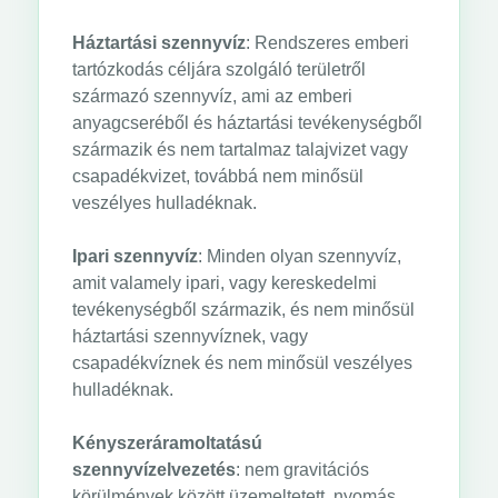
Háztartási szennyvíz
: Rendszeres emberi
tartózkodás céljára szolgáló területről
származó szennyvíz, ami az emberi
anyagcseréből és háztartási tevékenységből
származik és nem tartalmaz talajvizet vagy
csapadékvizet, továbbá nem minősül
veszélyes hulladéknak.
Ipari szennyvíz
: Minden olyan szennyvíz,
amit valamely ipari, vagy kereskedelmi
tevékenységből származik, és nem minősül
háztartási szennyvíznek, vagy
csapadékvíznek és nem minősül veszélyes
hulladéknak.
Kényszeráramoltatású
szennyvízelvezetés
: nem gravitációs
körülmények között üzemeltetett, nyomás