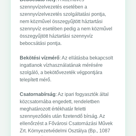
szennyvízelvezetés esetében a
szennyvízelvezetés szolgáltatási pontja,
nem közművel összegyűjtött háztartási
szennyvíz esetében pedig a nem közművel
összegyűjtött háztartási szennyvíz
bebocsátási pontja.
Bekötési vízmérő
: Az ellátásba bekapcsolt
ingatlanok vízhasználatának mérésére
szolgáló, a bekötővezeték végpontjára
telepített mérő.
Csatornabírság
: Az ipari fogyasztók által
közcsatornába engedett, rendeletben
meghatározott értékhatár feletti
szennyeződés után fizetendő bírság. Az
ellenőrzést a Fővárosi Csatornázási Művek
Zrt. Környezetvédelmi Osztálya (Bp., 1087