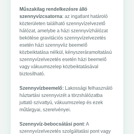
Műszakilag rendelkezésre álló
szennyvízcsatorna
: az ingatlant határoló
közterületen található szennyvízelvezető
hálózat, amelybe a házi szennyvízhálózat
bekötése gravitációs szennyvízelvezetés
esetén házi szennyvíiz beemelő
közbeiktatása nélkül, kényszeráramoltatású
szennyvízelvezetés esetén házi beemelő
vagy vákuumszelep közbeiktatásával
biztosítható.
Szennyvízbeemelő:
Lakossági felhasználó
háztartási szennyvizét a törzshálózatba
juttató szivattyú, vákuumszelep és ezek
műtárgyai, szerelvényei.
Szennyvíz-bebocsátási pont
: A
szennyvízelvezetés szolgáltatási pont vagy