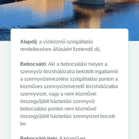
Alapdíj
: a víziközmű-szolgáltatás
rendelkezésre állásáért fizetendő díj.
Bebocsátó
: Aki a bebocsátási helyen a
szennyvíz-törzshálózatra bekötött ingatlanról
a szennyvízelvezetési szolgáltatási ponton a
közműves szennyvízelvezető törzshálózatba
szennyvizet, vagy a nem közművel
összegyűjtött háztartási szennyvíz
bebocsátási ponton nem közművel
összegyűjtött háztartási szennyvizet bocsát
be.
Bebocsátó hely
: A közműves