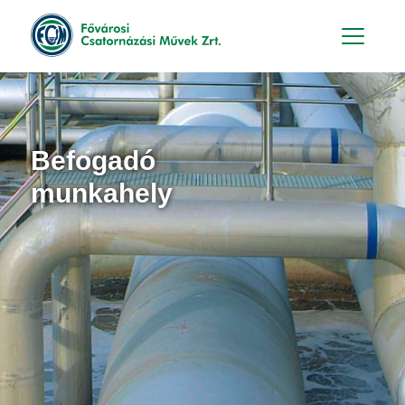
Hu
En
Befogadó
munkahely