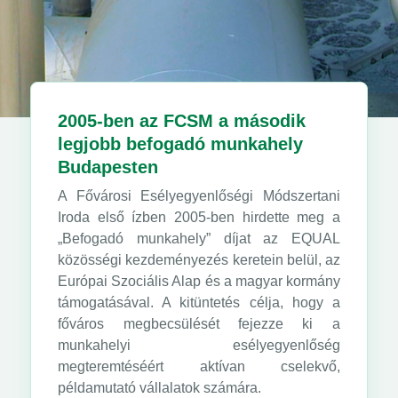
2005-ben az FCSM a második
legjobb befogadó munkahely
Budapesten
A Fővárosi Esélyegyenlőségi Módszertani
Iroda első ízben 2005-ben hirdette meg a
„Befogadó munkahely” díjat az EQUAL
közösségi kezdeményezés keretein belül, az
Európai Szociális Alap és a magyar kormány
támogatásával. A kitüntetés célja, hogy a
főváros megbecsülését fejezze ki a
munkahelyi esélyegyenlőség
megteremtéséért aktívan cselekvő,
példamutató vállalatok számára.