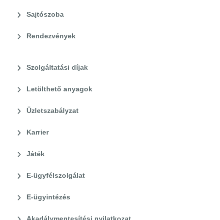
Sajtószoba
Rendezvények
Szolgáltatási díjak
Letölthető anyagok
Üzletszabályzat
Karrier
Játék
E-ügyfélszolgálat
E-ügyintézés
Akadálymentesítési nyilatkozat