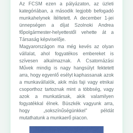
Az FCSM ezen a pályázaton, az üzleti
kategóriában, a második legjobb befogadó
munkahelynek ítéltetett. A december 1-jei
ünnepségen a díjat Szolnoki Andrea
főpolgármester-helyettestől vehette át a
Társaság képviselője.
Magyarországon ma még kevés az olyan
vállalat, ahol fogyatékos embereket is
szívesen alkalmaznak. A Csatornázási
Művek mindig is nagy hangsúlyt fektetett
arra, hogy egyenlő esélyt kaphassanak azok
a munkavállalók, akik más faji vagy etnikai
csoporthoz tartoznak mint a többség, vagy
azok a munkatársak, akik valamilyen
fogyatékkal élnek. Büszkék vagyunk arra,
hogy „sokszínűségünkkel” példát
mutathatunk a munkaerő piacon.