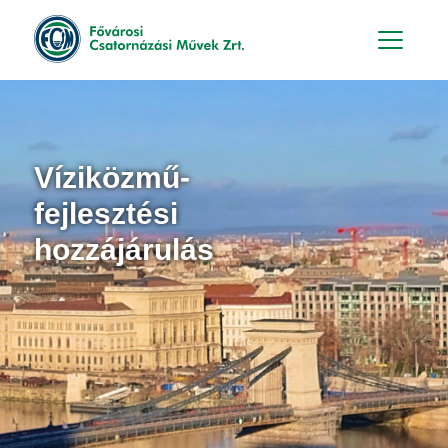
Hu
En
Víziközmű-
fejlesztési
hozzájárulás