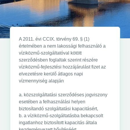
A 2011. évi CCIX. törvény 69. § (1)
értelmében a nem lakossági felhasználó a
víziközmű-szolgáltatóval kötött
szerződésben foglaltak szerint részére
víziközmű-fejlesztési hozzájárulást fizet az
elvezetésre kerülő átlagos napi
vízmennyiség alapján
a. közszolgáltatási szerződéses jogviszony
esetében a felhasználási helyen
biztosítandó szolgáltatási kapacitásért,
b. a víziközmű-szolgáltatásba bekapcsolt
ingatlanhoz biztosított kapacitás általa
kezdeményezett bővítéséért,