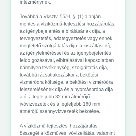
intézménynek.
Továbbá a Vksztv. 55/H. § (1) alapján
mentes a víziközmű-fejlesztési hozzájárulás,
az igénybejelentés elbírálásának díja, a
tervegyeztetés, adategyeztetés vagy ennek
megfelelő szolgáltatás díja, a kiszállási díj,
az igényfelméréssel és az igénybejelentés
feldolgozásával, elbírálásával kapcsolatban
bármilyen tevékenység, szolgáltatás díja,
továbbá rácsatlakozáskor a bekötési
vízmérőóra költsége, a bekötési vízmérőóra
felszerelésének díja és a nyomáspróba díja
alól a legfeljebb 32 mm átmérőjű
ivóvízvezeték és a legfeljebb 160 mm
átmérőjű szennyvízvezeték bekötése.
A víziközmű-fejlesztési hozzájárulás
összegét a közműves ivóvízellátás, valamint