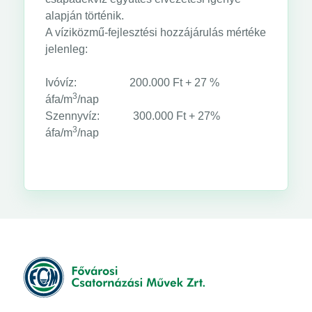
alapján történik.
A víziközmű-fejlesztési hozzájárulás mértéke
jelenleg:
Ivóvíz: 200.000 Ft + 27 %
3
áfa/m
/nap
Szennyvíz: 300.000 Ft + 27%
3
áfa/m
/nap