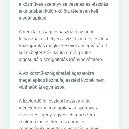
a közműves szennyvízelvezetés és -tisztítás
tekintetében külön-külön, tételesen kell
megállapítani.
A nem lakossági felhasználó az adott
felhasználási helyen a víziközmű-fejlesztési
hozzájárulás megfizetésével a megvásárolt
közműfejlesztési kvóta erejéig válik
jogosulttá a szolgáltatás igénybevételére.
A víziközmű-szolgáltatási ágazatokra
megállapított közműfejlesztési kvóták nem
válthatók át egymásba.
A fizetendő fejlesztési hozzájárulás
mértékének megállapítása a szennyvíz-
elvezetési igény, egyesített rendszerű
csatornázás esetén a szenny- és
csapadékvíz együttes elvezetési igénye