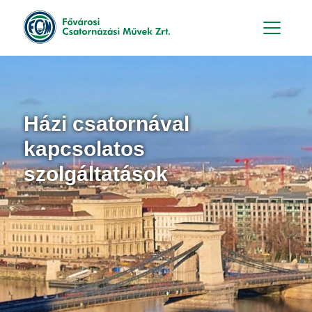
Hu
En
Házi csatornával
kapcsolatos
szolgáltatások