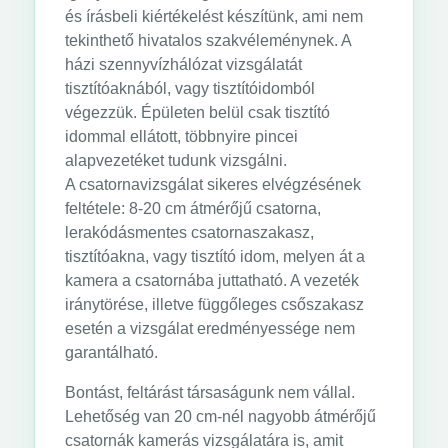
és írásbeli kiértékelést készítünk, ami nem
tekinthető hivatalos szakvéleménynek. A
házi szennyvízhálózat vizsgálatát
tisztítóaknából, vagy tisztítóidomból
végezzük. Épületen belül csak tisztító
idommal ellátott, többnyire pincei
alapvezetéket tudunk vizsgálni.
A csatornavizsgálat sikeres elvégzésének
feltétele: 8-20 cm átmérőjű csatorna,
lerakódásmentes csatornaszakasz,
tisztítóakna, vagy tisztító idom, melyen át a
kamera a csatornába juttatható. A vezeték
iránytörése, illetve függőleges csőszakasz
esetén a vizsgálat eredményessége nem
garantálható.
Bontást, feltárást társaságunk nem vállal.
Lehetőség van 20 cm-nél nagyobb átmérőjű
csatornák kamerás vizsgálatára is, amit