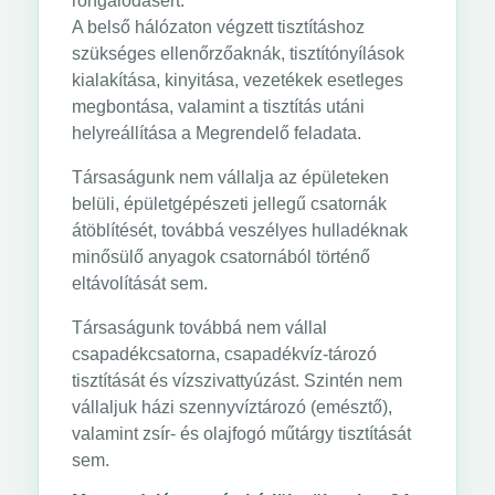
rongálódásért.
A belső hálózaton végzett tisztításhoz
szükséges ellenőrzőaknák, tisztítónyílások
kialakítása, kinyitása, vezetékek esetleges
megbontása, valamint a tisztítás utáni
helyreállítása a Megrendelő feladata.
Társaságunk nem vállalja az épületeken
belüli, épületgépészeti jellegű csatornák
átöblítését, továbbá veszélyes hulladéknak
minősülő anyagok csatornából történő
eltávolítását sem.
Társaságunk továbbá nem vállal
csapadékcsatorna, csapadékvíz-tározó
tisztítását és vízszivattyúzást. Szintén nem
vállaljuk házi szennyvíztározó (emésztő),
valamint zsír- és olajfogó műtárgy tisztítását
sem.