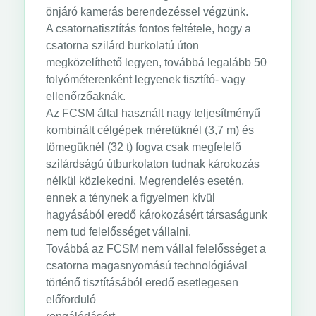
önjáró kamerás berendezéssel végzünk.
A csatornatisztítás fontos feltétele, hogy a
csatorna szilárd burkolatú úton
megközelíthető legyen, továbbá legalább 50
folyóméterenként legyenek tisztító- vagy
ellenőrzőaknák.
Az FCSM által használt nagy teljesítményű
kombinált célgépek méretüknél (3,7 m) és
tömegüknél (32 t) fogva csak megfelelő
szilárdságú útburkolaton tudnak károkozás
nélkül közlekedni. Megrendelés esetén,
ennek a ténynek a figyelmen kívül
hagyásából eredő károkozásért társaságunk
nem tud felelősséget vállalni.
Továbbá az FCSM nem vállal felelősséget a
csatorna magasnyomású technológiával
történő tisztításából eredő esetlegesen
előforduló