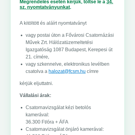
Megrendelés esetén kérjük, töltse le a
34.
sz.
nyomtatványunkat
.
A kitöltött és aláírt nyomtatványt
vagy postai úton a Fővárosi Csatornázási
Művek Zrt. Hálózatüzemeltetési
Igazgatóság 1087 Budapest, Kerepesi út
21. címére,
vagy szkennelve, elektronikus levélben
csatolva a
halozat@fcsm.hu
címre
kérjük eljuttatni.
Vállalási árak:
Csatornavizsgálat kézi betolós
kamerával:
36.300 Ft/óra + ÁFA
Csatornavizsgálat önjáró kamerával: