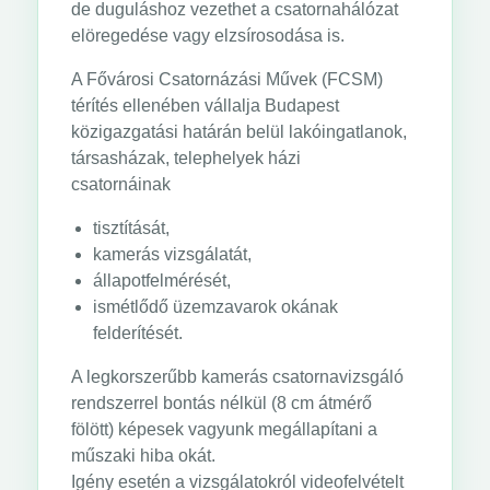
de duguláshoz vezethet a csatornahálózat
elöregedése vagy elzsírosodása is.
A Fővárosi Csatornázási Művek (FCSM)
térítés ellenében vállalja Budapest
közigazgatási határán belül lakóingatlanok,
társasházak, telephelyek házi
csatornáinak
tisztítását,
kamerás vizsgálatát,
állapotfelmérését,
ismétlődő üzemzavarok okának
felderítését.
A legkorszerűbb kamerás csatornavizsgáló
rendszerrel bontás nélkül (8 cm átmérő
fölött) képesek vagyunk megállapítani a
műszaki hiba okát.
Igény esetén a vizsgálatokról videofelvételt