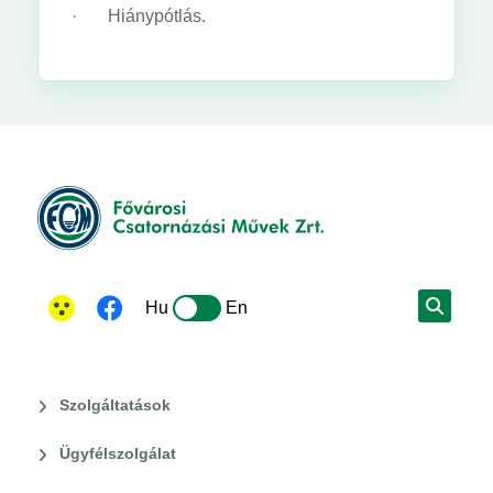
· Hiánypótlás.
Hu
En
Szolgáltatások
Ügyfélszolgálat