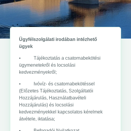
Ügyfélszolgálati irodában intézhető
ügyek
• Tájékoztatás a csatornabekötési
ügymenetekről és locsolási
kedvezményekről;
• Ivóvíz- és csatornabekötéssel
(Előzetes Tájékoztatás, Szolgáltatói
Hozzájárulás, Használatbavételi
Hozzájárulás) és locsolási
kedvezményekkel kapcsolatos kérelmek
átvétele, iktatása;
• Befogadói Nyilatkozat,