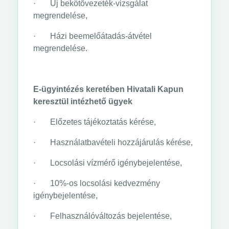
· Új bekötővezeték-vizsgálat
megrendelése,
· Házi beemelőátadás-átvétel
megrendelése.
E-ügyintézés keretében Hivatali Kapun
keresztül intézhető ügyek
· Előzetes tájékoztatás kérése,
· Használatbavételi hozzájárulás kérése,
· Locsolási vízmérő igénybejelentése,
· 10%-os locsolási kedvezmény
igénybejelentése,
· Felhasználóváltozás bejelentése,