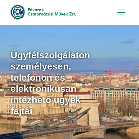
Hu
En
Ügyfélszolgálaton
személyesen,
telefonon és
elektronikusan
intézhető ügyek
fajtái