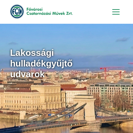
Hu
En
Lakossági
hulladékgyűjtő
udvarok