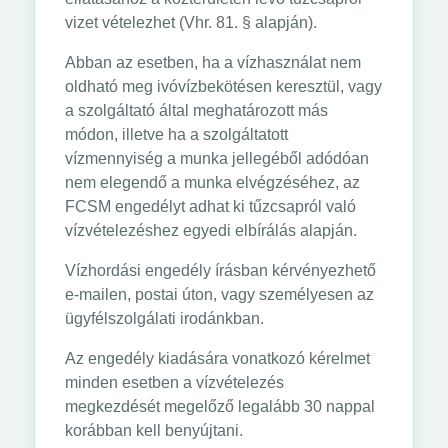
vizet vételezhet (Vhr. 81. § alapján).
Abban az esetben, ha a vízhasználat nem
oldható meg ivóvízbekötésen keresztül, vagy
a szolgáltató által meghatározott más
módon, illetve ha a szolgáltatott
vízmennyiség a munka jellegéből adódóan
nem elegendő a munka elvégzéséhez, az
FCSM engedélyt adhat ki tűzcsapról való
vízvételezéshez egyedi elbírálás alapján.
Vízhordási engedély írásban kérvényezhető
e-mailen, postai úton, vagy személyesen az
ügyfélszolgálati irodánkban.
Az engedély kiadására vonatkozó kérelmet
minden esetben a vízvételezés
megkezdését megelőző legalább 30 nappal
korábban kell benyújtani.