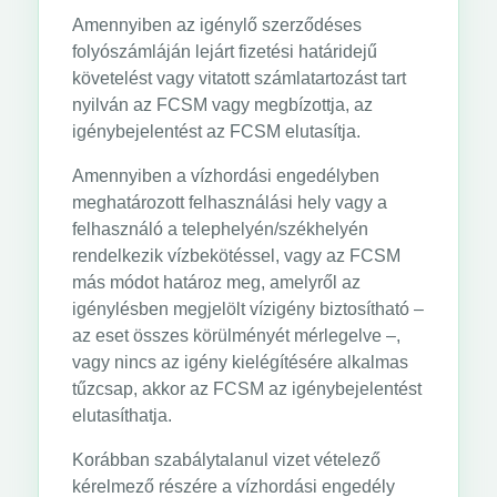
Amennyiben az igénylő szerződéses
folyószámláján lejárt fizetési határidejű
követelést vagy vitatott számlatartozást tart
nyilván az FCSM vagy megbízottja, az
igénybejelentést az FCSM elutasítja.
Amennyiben a vízhordási engedélyben
meghatározott felhasználási hely vagy a
felhasználó a telephelyén/székhelyén
rendelkezik vízbekötéssel, vagy az FCSM
más módot határoz meg, amelyről az
igénylésben megjelölt vízigény biztosítható –
az eset összes körülményét mérlegelve –,
vagy nincs az igény kielégítésére alkalmas
tűzcsap, akkor az FCSM az igénybejelentést
elutasíthatja.
Korábban szabálytalanul vizet vételező
kérelmező részére a vízhordási engedély