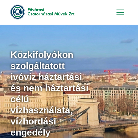
Hu
En
Közkifolyókon
szolgáltatott
ivóviz háztartási
és nem háztartási
célú
vízhasználata,
vízhordási
engedély