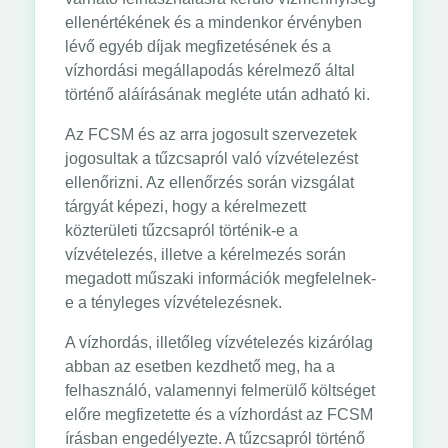
ellenértékének és a mindenkor érvényben
lévő egyéb díjak megfizetésének és a
vízhordási megállapodás kérelmező által
történő aláírásának megléte után adható ki.
Az FCSM és az arra jogosult szervezetek
jogosultak a tűzcsapról való vízvételezést
ellenőrizni. Az ellenőrzés során vizsgálat
tárgyát képezi, hogy a kérelmezett
közterületi tűzcsapról történik-e a
vízvételezés, illetve a kérelmezés során
megadott műszaki információk megfelelnek-
e a tényleges vízvételezésnek.
A vízhordás, illetőleg vízvételezés kizárólag
abban az esetben kezdhető meg, ha a
felhasználó, valamennyi felmerülő költséget
előre megfizetette és a vízhordást az FCSM
írásban engedélyezte. A tűzcsapról történő