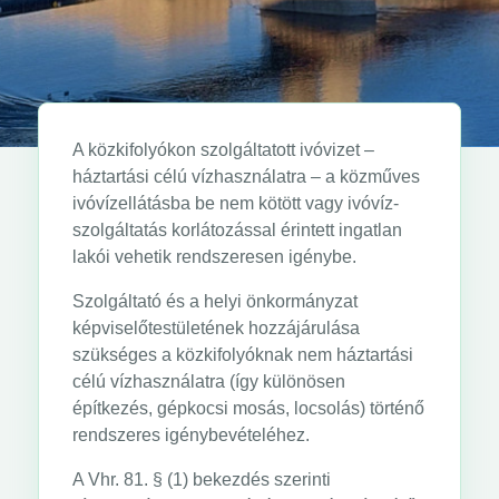
A közkifolyókon szolgáltatott ivóvizet –
háztartási célú vízhasználatra – a közműves
ivóvízellátásba be nem kötött vagy ivóvíz-
szolgáltatás korlátozással érintett ingatlan
lakói vehetik rendszeresen igénybe.
Szolgáltató és a helyi önkormányzat
képviselőtestületének hozzájárulása
szükséges a közkifolyóknak nem háztartási
célú vízhasználatra (így különösen
építkezés, gépkocsi mosás, locsolás) történő
rendszeres igénybevételéhez.
A Vhr. 81. § (1) bekezdés szerinti