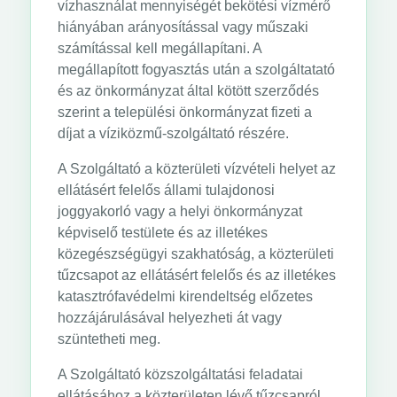
vízhasználat mennyiségét bekötési vízmérő
hiányában arányosítással vagy műszaki
számítással kell megállapítani. A
megállapított fogyasztás után a szolgáltatató
és az önkormányzat által kötött szerződés
szerint a települési önkormányzat fizeti a
díjat a víziközmű-szolgáltató részére.
A Szolgáltató a közterületi vízvételi helyet az
ellátásért felelős állami tulajdonosi
joggyakorló vagy a helyi önkormányzat
képviselő testülete és az illetékes
közegészségügyi szakhatóság, a közterületi
tűzcsapot az ellátásért felelős és az illetékes
katasztrófavédelmi kirendeltség előzetes
hozzájárulásával helyezheti át vagy
szüntetheti meg.
A Szolgáltató közszolgáltatási feladatai
ellátásához a közterületen lévő tűzcsapról