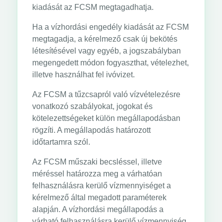
kiadását az FCSM megtagadhatja.
Ha a vízhordási engedély kiadását az FCSM
megtagadja, a kérelmező csak új bekötés
létesítésével vagy egyéb, a jogszabályban
megengedett módon fogyaszthat, vételezhet,
illetve használhat fel ivóvizet.
Az FCSM a tűzcsapról való vízvételezésre
vonatkozó szabályokat, jogokat és
kötelezettségeket külön megállapodásban
rögzíti. A megállapodás határozott
időtartamra szól.
Az FCSM műszaki becsléssel, illetve
méréssel határozza meg a várhatóan
felhasználásra kerülő vízmennyiséget a
kérelmező által megadott paraméterek
alapján. A vízhordási megállapodás a
várható felhasználásra kerülő vízmennyiség