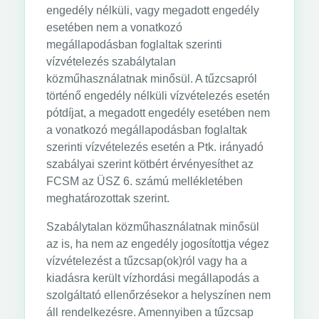
engedély nélküli, vagy megadott engedély
esetében nem a vonatkozó
megállapodásban foglaltak szerinti
vízvételezés szabálytalan
közműhasználatnak minősül. A tűzcsapról
történő engedély nélküli vízvételezés esetén
pótdíjat, a megadott engedély esetében nem
a vonatkozó megállapodásban foglaltak
szerinti vízvételezés esetén a Ptk. irányadó
szabályai szerint kötbért érvényesíthet az
FCSM az ÜSZ 6. számú mellékletében
meghatározottak szerint.
Szabálytalan közműhasználatnak minősül
az is, ha nem az engedély jogosítottja végez
vízvételezést a tűzcsap(ok)ról vagy ha a
kiadásra került vízhordási megállapodás a
szolgáltató ellenőrzésekor a helyszínen nem
áll rendelkezésre. Amennyiben a tűzcsap