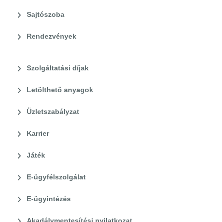
Sajtószoba
Rendezvények
Szolgáltatási díjak
Letölthető anyagok
Üzletszabályzat
Karrier
Játék
E-ügyfélszolgálat
E-ügyintézés
Akadálymentesítési nyilatkozat