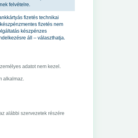
nek felvételre.
ankkártyás fizetés technikai
a készpénzmentes fizetés nem
szolgáltatás készpénzes
ndelkezésre áll – választhatja.
 személyes adatot nem kezel.
m alkalmaz.
az alábbi szervezetek részére