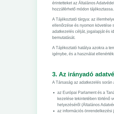
érintetteket az Általános Adatvéd
hozzáférhető módon tájékoztassa.
A Tájékoztató tárgya: az illemhely
ellenőrzése és nyomon követése s
adatkezelés célját, jogalapját és 
bemutatását.
A Tájékoztató hatálya azokra a ter
igénybe, és a használat ellenértéké
3. Az irányadó adatv
A Társaság az adatkezelés során a
az Európai Parlament és a Taná
kezelése tekintetében történő v
helyezéséről (Általános Adatv
az információs önrendelkezési j