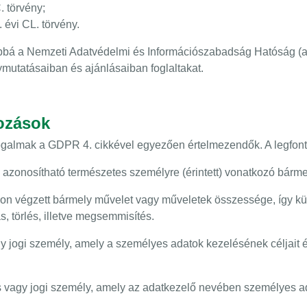
. törvény;
 évi CL. törvény.
bbá a Nemzeti Adatvédelmi és Információszabadság Hatóság (a
ymutatásaiban és ajánlásaiban foglaltakat.
ozások
fogalmak a GDPR 4. cikkével egyezően értelmezendők. A legfon
 azonosítható természetes személyre (érintett) vonatkozó bárme
n végzett bármely művelet vagy műveletek összessége, így külö
s, törlés, illetve megsemmisítés.
y jogi személy, amely a személyes adatok kezelésének céljait 
 vagy jogi személy, amely az adatkezelő nevében személyes ad