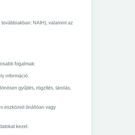
 továbbiakban: NAIH), valamint az
tosabb fogalmak:
ly információ.
nösen gyűjtés, rögzítés, tárolás,
és eszközeit önállóan vagy
atokat kezel.