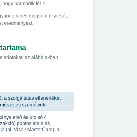
, hogy harmadik fél-e.
agy jogellenes megsemmisítését,
ést eredményezi.
őtartama
es adatokat, az alábbiakban
, a szolgáltatás ellenértékét
ermészetes személyek.
ártya első és utolsó 4
zakció) pontos ideje és
a (pl. Visa / MasterCard), a