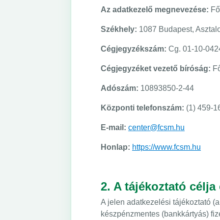
Az adatkezelő megnevezése:
Főv
Székhely:
1087 Budapest, Asztalo
Cégjegyzékszám:
Cg. 01-10-042
Cégjegyzéket vezető bíróság:
Fő
Adószám:
10893850-2-44
Központi telefonszám:
(1) 459-1
E-mail:
center@fcsm.hu
Honlap:
https://www.fcsm.hu
2. A tájékoztató célja
A jelen adatkezelési tájékoztató (
készpénzmentes (bankkártyás) fiz