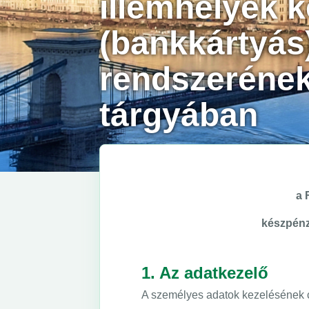
illemhelyek 
(bankkártyás)
rendszerének
tárgyában
a 
készpénz
1. Az adatkezelő
A személyes adatok kezelésének cé