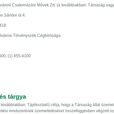
árosi Csatornázási Művek Zrt. (a továbbiakban: Társaság vag
s Sándor út 4.
418
városi Törvényszék Cégbírósága
600, (1) 455-4100
 és tárgya
a továbbiakban: Tájékoztató) célja, hogy a Társaság által üzemel
etési rendszerének üzemeltetésével összefüggésben végzett s