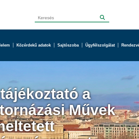
delem
Közérdekű adatok
Sajtószoba
Ügyfélszolgálat
Rendezv
tájékoztató a
tornázási Művek
meltetett