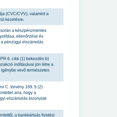
dja (CVC/CVV), valamint a
ül kezelésre.
e során a készpénzmentes
yolítása, ellenőrzése és
 a pénzügyi elszámolás
DPR 6. cikk (1) bekezdés b)
nzakció indításával jön létre a
t igénybe vevő természetes
vi C. törvény 169. § (2)
ntettel arra, hogy a
gyi elszámolás bizonylati
ntettől, a bankkártyás fizetési