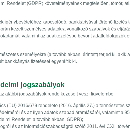
elmi Rendelet (GDPR) követelményeinek megfelelően, tömör, átl
ek igénybevételéhez kapcsolódó, bankkártyával történő fizetés t
orán kezelt személyes adatokra vonatkozó szabályok és eljárás
időtartamát, valamint az adatkezelésbe bevont adatfeldolgozók 
mészetes személyekre (a továbbiakban: érintett) terjed ki, akik 
t bankkártyás fizetéssel egyenlítik ki.
édelmi jogszabályok
z alábbi jogszabályok rendelkezéseit veszi figyelembe:
cs (EU) 2016/679 rendelete (2016. április 27.) a természetes
édelméről és az ilyen adatok szabad áramlásáról, valamint a 95
édelmi Rendelet, a továbbiakban: GDPR);
ogról és az információszabadságról szóló 2011. évi CXII. törvény