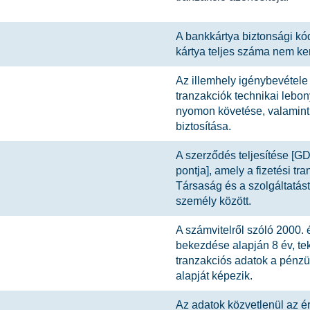
A bankkártya biztonsági kó
kártya teljes száma nem ker
Az illemhely igénybevétel
tranzakciók technikai lebon
nyomon követése, valamint
biztosítása.
A szerződés teljesítése [G
pontja], amely a fizetési tra
Társaság és a szolgáltatás
személy között.
A számvitelről szóló 2000. é
bekezdése alapján 8 év, teki
tranzakciós adatok a pénzü
alapját képezik.
Az adatok közvetlenül az éri