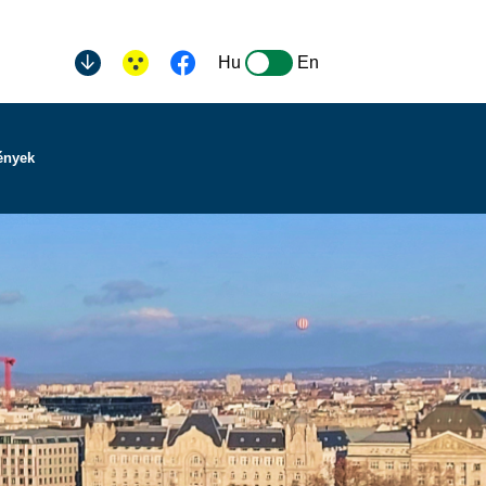
Hu
En
ények