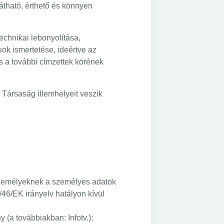
átható, érthető és könnyen
echnikai lebonyolítása,
ok ismertetése, ideértve az
és a további címzettek körének
a Társaság illemhelyeit veszik
 személyeknek a személyes adatok
/46/EK irányelv hatályon kívül
 (a továbbiakban: Infotv.);