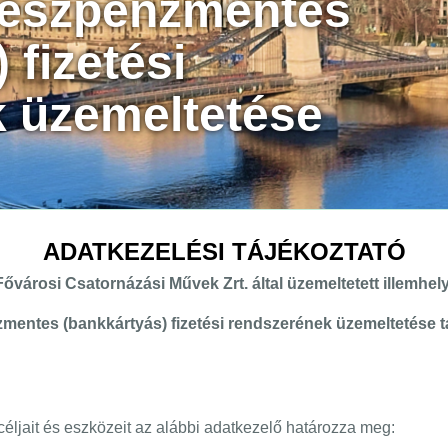
készpénzmentes
 fizetési
 üzemeltetése
ADATKEZELÉSI TÁJÉKOZTATÓ
Fővárosi Csatornázási Művek Zrt. által üzemeltetett illemhel
mentes (bankkártyás) fizetési rendszerének üzemeltetése 
ljait és eszközeit az alábbi adatkezelő határozza meg: