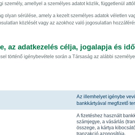
i személy, amellyel a személyes adatot közlik, függetlenül attól
g olyan sérülése, amely a kezelt személyes adatok véletlen v
gosulatlan közlését vagy az azokhoz való jogosulatlan hozzáfér
re, az adatkezelés célja, jogalapja és id
ssel történő igénybevétele során a Társaság az alábbi személy
Az illemhelyet igénybe vevő
bankkártyával megfizető t
A fizetéshez használt bankk
számjegye, a vásárlás (tran
összege, a kártya kibocsátój
tranzakció azonosítója.