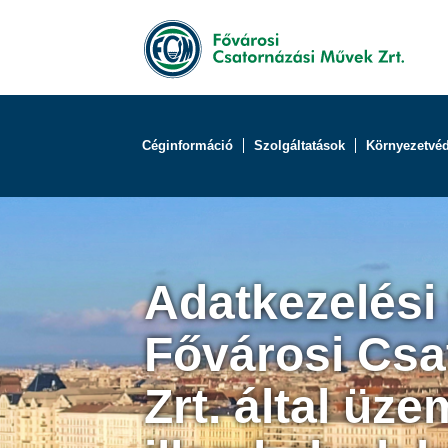
Céginformáció
Szolgáltatások
Környezetvé
Adatkezelési 
Fővárosi Csa
Zrt. által üze