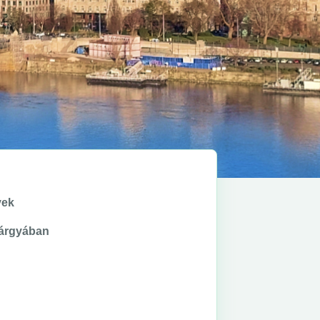
yek
tárgyában