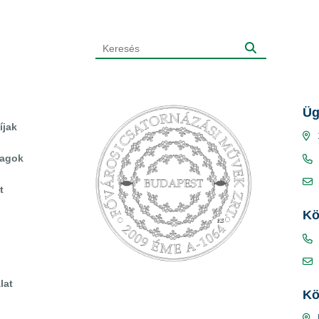
Üg
íjak
yagok
t
Kö
lat
Kö