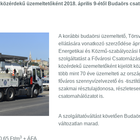
özérdekű üzemeltetőként 2018. április 9-étől Budaörs csator
A korábbi budaörsi üzemeltető, Törsv
ellátására vonatkozó szerződése ápril
Energetikai és Közmű-szabályozási Hi
szolgáltatást a Fővárosi Csatornázás
közérdekű üzemeltetőként kijelölt kö
több mint 70 éve üzemelteti az orsz
főváros szennyvízelvezető és -tisztító
szakmai résztulajdonosa, részletese
csatornahálózatot is.
A szolgáltatóváltást követően Budaör
változatlan marad.
3
5 Ft/m
+ ÁFA