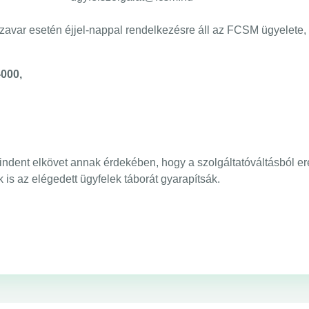
avar esetén éjjel-nappal rendelkezésre áll az FCSM ügyelete,
000,
ndent elkövet annak érdekében, hogy a szolgáltatóváltásból e
ők is az elégedett ügyfelek táborát gyarapítsák.