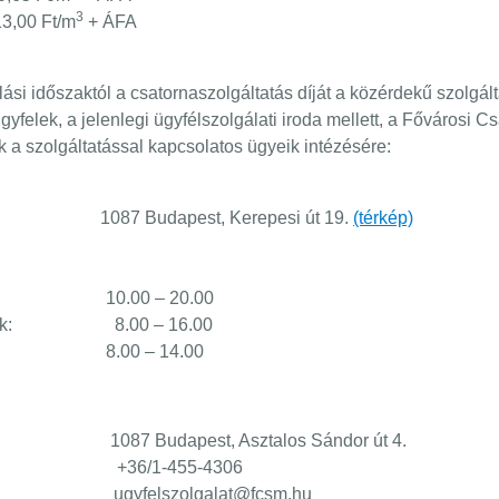
3
00 Ft/m
+ ÁFA
álási időszaktól a csatornaszolgáltatás díját a közérdekű szolg
ügyfelek, a jelenlegi ügyfélszolgálati iroda mellett, a Fővárosi 
ik a szolgáltatással kapcsolatos ügyeik intézésére:
est, Kerepesi út 19.
(térkép)
0 – 20.00
tök: 8.00 – 16.00
0 – 14.00
 Budapest, Asztalos Sándor út 4.
36/1-455-4306
ugyfelszolgalat@fcsm.hu