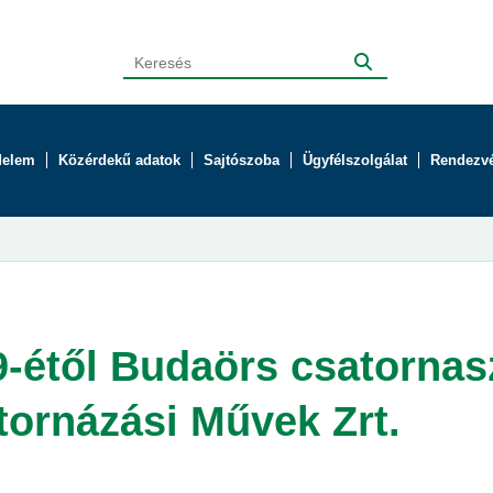
delem
Közérdekű adatok
Sajtószoba
Ügyfélszolgálat
Rendezv
 9-étől Budaörs csatornas
tornázási Művek Zrt.