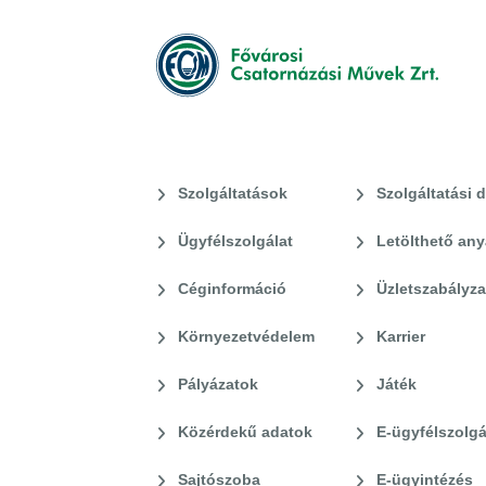
Szolgáltatások
Szolgáltatási d
Ügyfélszolgálat
Letölthető an
Céginformáció
Üzletszabályza
Környezetvédelem
Karrier
Pályázatok
Játék
Közérdekű adatok
E-ügyfélszolgá
Sajtószoba
E-ügyintézés