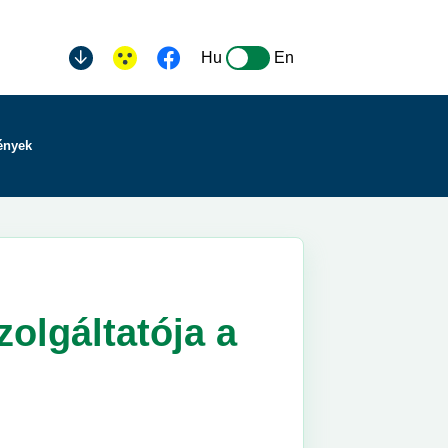
Hu
En
ények
zolgáltatója a