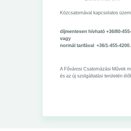
Közcsatornával kapcsolatos üzemz
díjmentesen hívható
+36/80-455-
vagy
normál tarifával
+36/1-455-4200.
A Fővárosi Csatornázási Művek mi
és az új szolgáltatási területén él