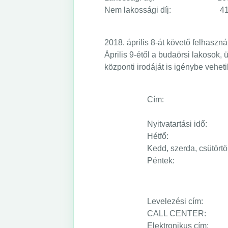
Nem lakossági díj: 413,
2018. április 8-át követő felhaszn
Április 9-étől a budaörsi lakosok, 
központi irodáját is igénybe vehet
Cím: 1087 Budap
Nyitvatartási idő:
Hétfő: 10.0
Kedd, szerda, csütör
Péntek: 8.0
Levelezési cím: 1087
CALL CENTER: +
Elektronikus cím: 