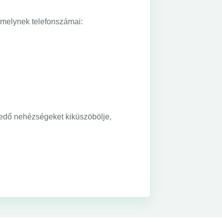
 melynek telefonszámai:
redő nehézségeket kiküszöbölje,