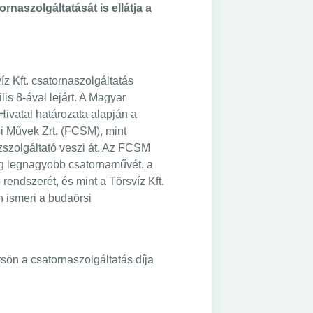
naszolgáltatását is ellátja a
íz Kft. csatornaszolgáltatás
is 8-ával lejárt. A Magyar
vatal határozata­­ alapján a
i Művek Zrt. (FCSM), mint
zszolgáltató veszi át. Az FCSM
ág legnagyobb csatornaművét, a
 rendszerét, és mint a Törsvíz Kft.
n ismeri a budaörsi
sön a csatornaszolgáltatás díja