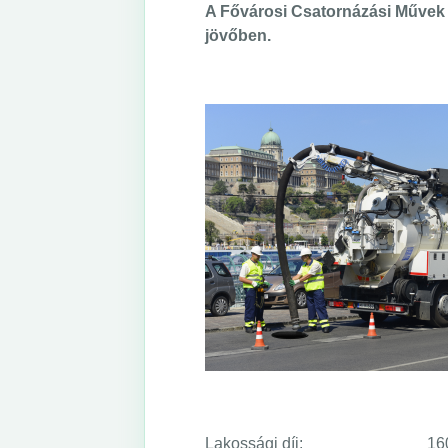
A Fővárosi Csatornázási Művek k
jövőben.
Lakossági díj: 160,6