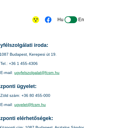
Hu
En
yfélszolgálati iroda:
1087 Budapest, Kerepesi út 19.
Tel.: +36 1 455-4306
E-mail:
ugyfelszolgalat@fcsm.hu
zponti ügyelet:
Zöld szám: +36 80 455-000
E-mail:
ugyelet@fcsm.hu
zponti elérhetőségek:
Központi cím: 1087 Budapest, Asztalos Sándor