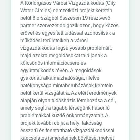
A Körforgásos Városi Vízgazdálkodás (City
Water Circles) nemzetközi projekt keretén
belül 6 országból összesen 19 résztvevő
partner szervezet dolgozik azon, hogy közös
erővel és egyesített tudással azonosítsák a
működési területeiken a városi
vízgazdálkodás legsúlyosabb problémáit,
majd azokra megoldásokat találjanak a
kölcsönös információcsere és
együttműködés révén. A megoldások
gyakorlati alkalmazhatósága, illetve
hatékonysága mintaberuházások keretein
belül kerül vizsgálatra. Az elért eredmények
alapján olyan tudásbázis létrehozása a cél,
amely segíti a tágabb térségünk hasonló
problémákkal küzdő önkormányzatait. A
projekt további célja a helyi lakosság
ésszerű és fenntartható vízgazdálkodással
kapcsolatos ismereteinek bővítése, melyet