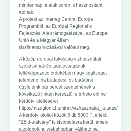
mindennapi életük során is hasznosítani
tudnak.
A projekt az Interreg Central Europe
Programból, az Európai Regionális
Fejlesztési Alap támogatásával, az Európai
Unió és a Magyar Állam
társfinanszírozásával valósul meg.
A közép-európai lakosság vízhasználati
szokásainak és tudatosságának
feltérképezése érdekében nagy segítséget
jelentene, ha budapesti és budaörsi
ügyfeleink pár percet szentelnének a
következő linken keresztül elérhető online
kérdőív kitöltésére:
https://mizuglonk.hu/hirek/vizhasznalat_kutatas/
A kérdőív kitöltői között 6 db 5000 Ft értékű
"Zöld-utalvány" is kisorsolásra kerül, amely
a zoldbolt.hu webshopban váltható be.