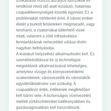
szokatlanul hosszú aszályos időszakok és
rendkívül rövid idő alatt lezúduló, hatalmas
csapadékennyiségek követik egymást. Ez a
problémakör mindenkit érint. A városi ember
életét a burkolt felületeken megmaradó, vagy
lerohanó, a csatornákat túlterhelő vizek
miatt, valamint a zöld infrastruktúra
fenntartásának nehezebbé válása révén
nagyban befolyásolja.
A kialakult helyzethez alkalmazkodni kell. Ez
szemléletváltással és új technológiai
megoldások alkalmazásával lehetséges,
amelyhez vízügyi és környezetvédelmi
szakemberek, városvezetők és városlakók
együttműködésére van szükség. A
csapadékvíz érték, értékének megfelelően
kell bánni vele. A biztonságos vízelvezetés
mellett vízkészleteinket hatékonyabban és
gazdaságosabban kell használnunk.