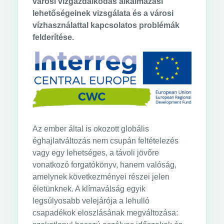
városi vízgazdálkodás alkalmazási
lehetőségeinek vizsgálata és a városi
vízhasználattal kapcsolatos problémák
felderítése.
Az ember által is okozott globális
éghajlatváltozás nem csupán feltételezés
vagy egy lehetséges, a távoli jövőre
vonatkozó forgatókönyv, hanem valóság,
amelynek következményei részei jelen
életünknek. A klímaválság egyik
legsúlyosabb velejárója a lehulló
csapadékok eloszlásának megváltozása: