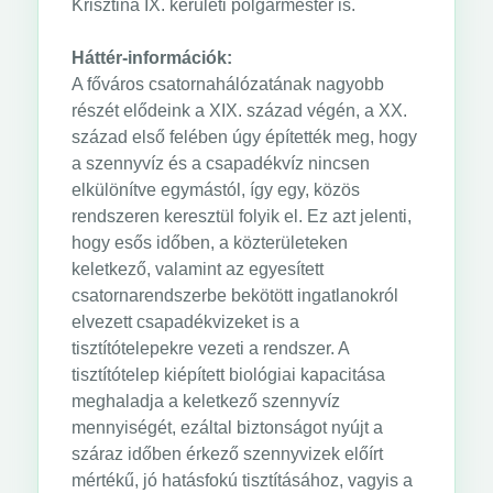
Krisztina IX. kerületi polgármester is.
Háttér-információk:
A főváros csatornahálózatának nagyobb
részét elődeink a XIX. század végén, a XX.
század első felében úgy építették meg, hogy
a szennyvíz és a csapadékvíz nincsen
elkülönítve egymástól, így egy, közös
rendszeren keresztül folyik el. Ez azt jelenti,
hogy esős időben, a közterületeken
keletkező, valamint az egyesített
csatornarendszerbe bekötött ingatlanokról
elvezett csapadékvizeket is a
tisztítótelepekre vezeti a rendszer. A
tisztítótelep kiépített biológiai kapacitása
meghaladja a keletkező szennyvíz
mennyiségét, ezáltal biztonságot nyújt a
száraz időben érkező szennyvizek előírt
mértékű, jó hatásfokú tisztításához, vagyis a