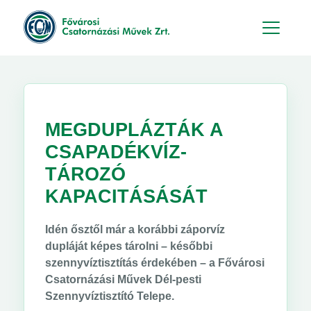
Hu
En
MEGDUPLÁZTÁK A
CSAPADÉKVÍZ-
TÁROZÓ
KAPACITÁSÁSÁT
Idén ősztől már a korábbi záporvíz
dupláját képes tárolni – későbbi
szennyvíztisztítás érdekében – a Fővárosi
Csatornázási Művek Dél-pesti
Szennyvíztisztító Telepe.