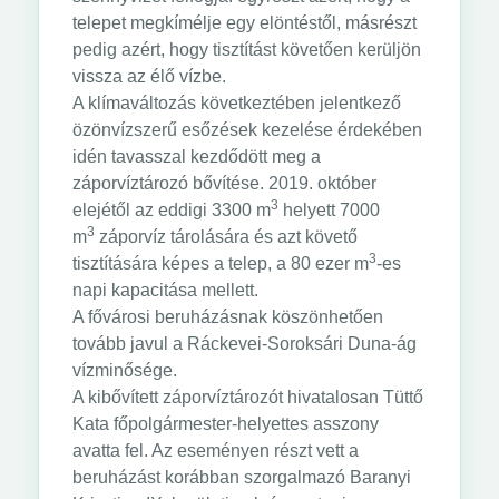
telepet megkímélje egy elöntéstől, másrészt
pedig azért, hogy tisztítást követően kerüljön
vissza az élő vízbe.
A klímaváltozás következtében jelentkező
özönvízszerű esőzések kezelése érdekében
idén tavasszal kezdődött meg a
záporvíztározó bővítése. 2019. október
3
elejétől az eddigi 3300 m
helyett 7000
3
m
záporvíz tárolására és azt követő
3
tisztítására képes a telep, a 80 ezer m
-es
napi kapacitása mellett.
A fővárosi beruházásnak köszönhetően
tovább javul a Ráckevei-Soroksári Duna-ág
vízminősége.
A kibővített záporvíztározót hivatalosan Tüttő
Kata főpolgármester-helyettes asszony
avatta fel. Az eseményen részt vett a
beruházást korábban szorgalmazó Baranyi