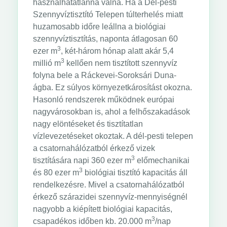
használhatatlanná válna. Ha a Dél-pesti
Szennyvíztisztító Telepen túlterhelés miatt
huzamosabb időre leállna a biológiai
szennyvíztisztítás, naponta átlagosan 60
3
ezer m
, két-három hónap alatt akár 5,4
3
millió m
kellően nem tisztított szennyvíz
folyna bele a Ráckevei-Soroksári Duna-
ágba. Ez súlyos környezetkárosítást okozna.
Hasonló rendszerek működnek európai
nagyvárosokban is, ahol a felhőszakadások
nagy elöntéseket és tisztítatlan
vízlevezetéseket okoztak. A dél-pesti telepen
a csatornahálózatból érkező vizek
3
tisztítására napi 360 ezer m
előmechanikai
3
és 80 ezer m
biológiai tisztító kapacitás áll
rendelkezésre. Mivel a csatornahálózatból
érkező szárazidei szennyvíz-mennyiségnél
nagyobb a kiépített biológiai kapacitás,
3
csapadékos időben kb. 20.000 m
/nap