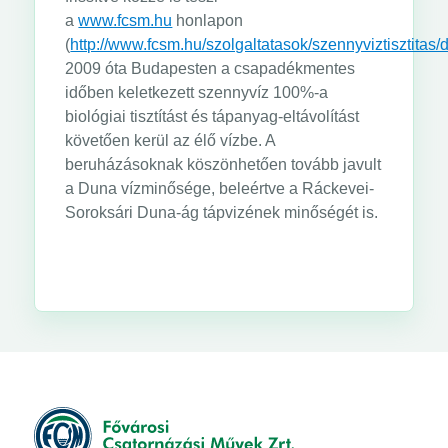
a
www.fcsm.hu
honlapon
(
http://www.fcsm.hu/szolgaltatasok/szennyviztisztitas/d
2009 óta Budapesten a csapadékmentes
időben keletkezett szennyvíz 100%-a
biológiai tisztítást és tápanyag-eltávolítást
követően kerül az élő vízbe. A
beruházásoknak köszönhetően tovább javult
a Duna vízminősége, beleértve a Ráckevei-
Soroksári Duna-ág tápvizének minőségét is.