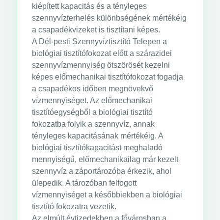
kiépített kapacitás és a tényleges
szennyvízterhelés különbségének mértékéig
a csapadékvizeket is tisztítani képes.
A Dél-pesti Szennyvíztisztító Telepen a
biológiai tisztítófokozat előtt a szárazidei
szennyvízmennyiség ötszörösét kezelni
képes előmechanikai tisztítófokozat fogadja
a csapadékos időben megnövekvő
vízmennyiséget. Az előmechanikai
tisztítóegységből a biológiai tisztító
fokozatba folyik a szennyvíz, annak
tényleges kapacitásának mértékéig. A
biológiai tisztítókapacitást meghaladó
mennyiségű, előmechanikailag már kezelt
szennyvíz a záportározóba érkezik, ahol
ülepedik. A tározóban felfogott
vízmennyiséget a későbbiekben a biológiai
tisztító fokozatra vezetik.
Az elmúlt évtizedekben a fővárosban a