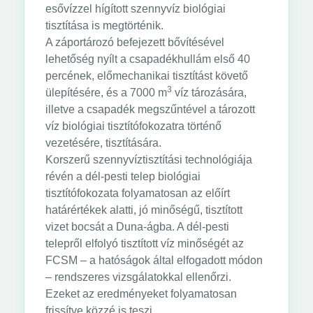
esővízzel hígított szennyvíz biológiai
tisztítása is megtörténik.
A záportározó befejezett bővítésével
lehetőség nyílt a csapadékhullám első 40
percének, előmechanikai tisztítást követő
3
ülepítésére, és a 7000 m
víz tározására,
illetve a csapadék megszűntével a tározott
víz biológiai tisztítófokozatra történő
vezetésére, tisztítására.
Korszerű szennyvíztisztítási technológiája
révén a dél-pesti telep biológiai
tisztítófokozata folyamatosan az előírt
határértékek alatti, jó minőségű, tisztított
vizet bocsát a Duna-ágba. A dél-pesti
telepről elfolyó tisztított víz minőségét az
FCSM – a hatóságok által elfogadott módon
– rendszeres vizsgálatokkal ellenőrzi.
Ezeket az eredményeket folyamatosan
frissítve közzé is teszi