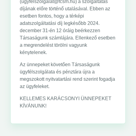
(ugyfelszolgalat@fcsm.hu) a szolgáltatás
díjának előre történő utalásával. Ebben az
esetben fontos, hogy a térképi
adatszolgáltatási díj legkésőbb 2024.
december 31-én 12 óráig beérkezzen
Társaságunk számlájára. Ellenkező esetben
a megrendelést törölni vagyunk
kénytelenek.
Az ünnepeket követően Társaságunk
ügyfélszolgálata és pénztára újra a
megszokott nyitvatartási rend szerint fogadja
az ügyfeleket.
KELLEMES KARÁCSONYI ÜNNEPEKET
KÍVÁNUNK!