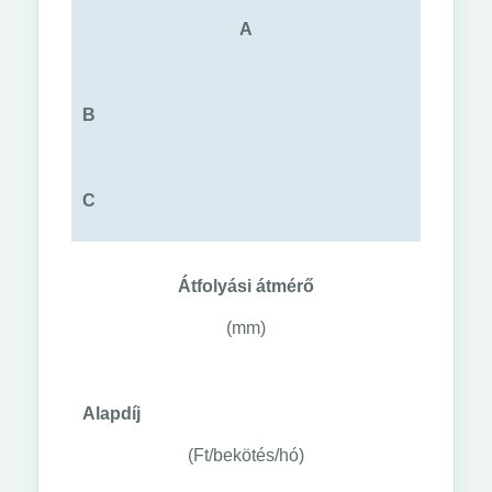
A
B
C
Átfolyási átmérő
(mm)
Alapdíj
(Ft/bekötés/hó)