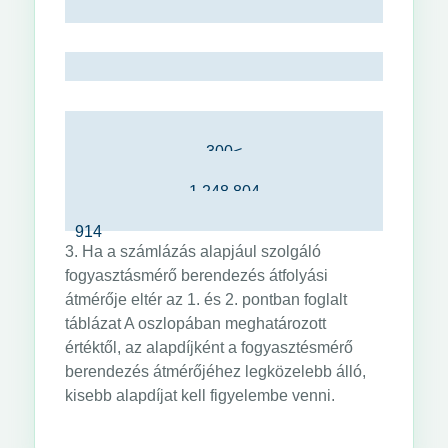
125
101 943
914
150
159 286
914
200
229 372
914
250
407 773
914
300
637 145
914
300<
917 489
914
1 248 804
914
914
3. Ha a számlázás alapjául szolgáló
fogyasztásmérő berendezés átfolyási
átmérője eltér az 1. és 2. pontban foglalt
táblázat A oszlopában meghatározott
értéktől, az alapdíjként a fogyasztésmérő
berendezés átmérőjéhez legközelebb álló,
kisebb alapdíjat kell figyelembe venni.