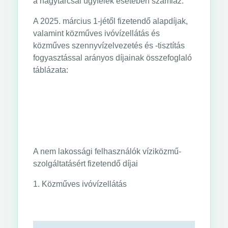
a nagytarcsai ügyfelek esetében számláz.
A 2025. március 1-jétől fizetendő alapdíjak,
valamint közműves ivóvízellátás és
közműves szennyvízelvezetés és -tisztítás
fogyasztással arányos díjainak összefoglaló
táblázata:
A nem lakossági felhasználók víziközmű-
szolgáltatásért fizetendő díjai
1. Közműves ivóvízellátás