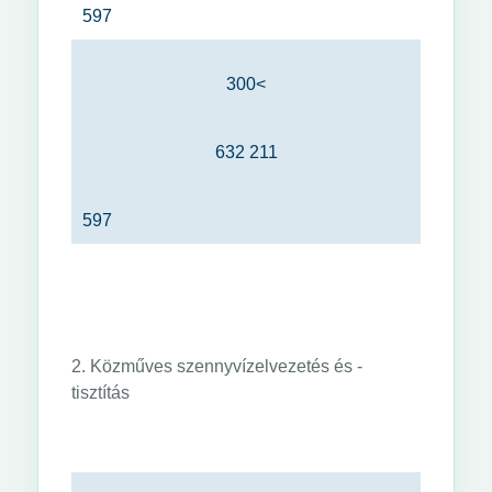
597
300<
632 211
597
2. Közműves szennyvízelvezetés és -
tisztítás