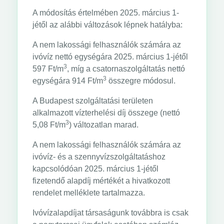
A módosítás értelmében 2025. március 1-
jétől az alábbi változások lépnek hatályba:
A nem lakossági felhasználók számára az
ivóvíz nettó egységára 2025. március 1-jétől
3
597 Ft/m
, míg a csatornaszolgáltatás nettó
3
egységára 914 Ft/m
összegre módosul.
A Budapest szolgáltatási területen
alkalmazott vízterhelési díj összege (nettó
3
5,08 Ft/m
) változatlan marad.
A nem lakossági felhasználók számára az
ivóvíz- és a szennyvízszolgáltatáshoz
kapcsolódóan 2025. március 1-jétől
fizetendő alapdíj mértékét a hivatkozott
rendelet melléklete tartalmazza.
Ivóvízalapdíjat társaságunk továbbra is csak