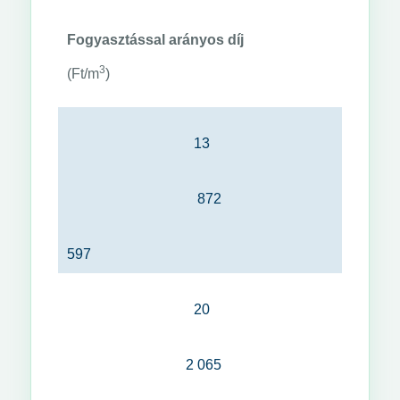
Fogyasztással arányos díj
3
(Ft/m
)
13
872
597
20
2 065