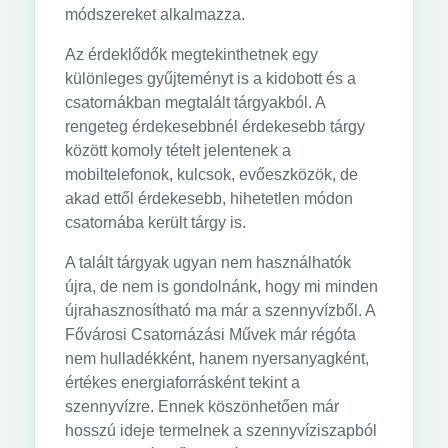
módszereket alkalmazza.
Az érdeklődők megtekinthetnek egy
különleges gyűjteményt is a kidobott és a
csatornákban megtalált tárgyakból. A
rengeteg érdekesebbnél érdekesebb tárgy
között komoly tételt jelentenek a
mobiltelefonok, kulcsok, evőeszközök, de
akad ettől érdekesebb, hihetetlen módon
csatornába került tárgy is.
A talált tárgyak ugyan nem használhatók
újra, de nem is gondolnánk, hogy mi minden
újrahasznosítható ma már a szennyvízből. A
Fővárosi Csatornázási Művek már régóta
nem hulladékként, hanem nyersanyagként,
értékes energiaforrásként tekint a
szennyvízre. Ennek köszönhetően már
hosszú ideje termelnek a szennyvíziszapból