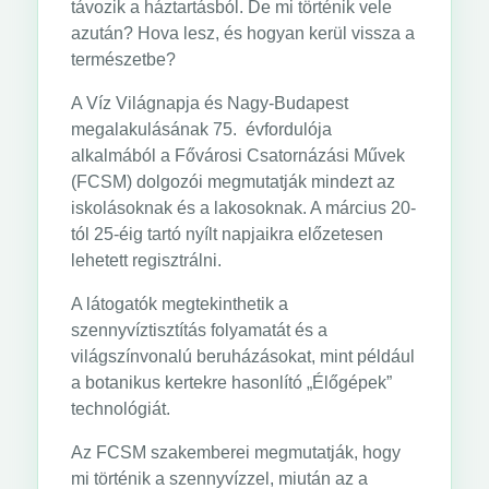
távozik a háztartásból. De mi történik vele
azután? Hova lesz, és hogyan kerül vissza a
természetbe?
A Víz Világnapja és Nagy-Budapest
megalakulásának 75. évfordulója
alkalmából a Fővárosi Csatornázási Művek
(FCSM) dolgozói megmutatják mindezt az
iskolásoknak és a lakosoknak. A március 20-
tól 25-éig tartó nyílt napjaikra előzetesen
lehetett regisztrálni.
A látogatók megtekinthetik a
szennyvíztisztítás folyamatát és a
világszínvonalú beruházásokat, mint például
a botanikus kertekre hasonlító „Élőgépek”
technológiát.
Az FCSM szakemberei megmutatják, hogy
mi történik a szennyvízzel, miután az a