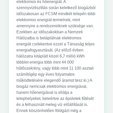
elektromos és hőenergiát. A
szennyvíztisztítás során keletkező biogázból
időszakosan az FCSM mindkét telepén több
elektromos energiát termelnek, mint
amennyire a rendszereiknek szüksége van.
Ezekben az időszakokban a Nemzeti
Hálózatba is betáplálnak elektromos
energiát csökkentve ezzel a Társaság teljes
energiafogyasztását. (Az előző évben
hálózatra kitáplált közel 6,7 millió kWh
többlet energia több mint 44 000
hűtőszekrény, vagy több mint 11 100 asztali
számítógép egy éves folyamatos
működtetésére elegendő áramot tesz ki.) A
biogáz nemcsak elektromos energiával,
hanem hőenergiával is ellátja a
telephelyeket, beleértve az épületek fűtését
és a felhasznált meleg víz előállítását is.
Ennek köszönhetően földgázt még a