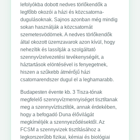
lefolyókba dobott nedves törlőkendők a
legfőbb okozói a házi és közcsatorna-
dugulásoknak. Sajnos azonban még mindig
sokan használják a közcsatornát
szemetesvödörnek. A nedves törlőkendők
által okozott üzemzavarok azon kívül, hogy
nehezítik és lassítják a szolgáltató
szennyvízelvezetési tevékenységét, a
háztartások elöntésével is fenyegetnek,
hiszen a szűkebb átmérőjű házi
csatornarendszer dugul el a leghamarabb.
Budapesten évente kb. 3 Tisza-tónak
megfelelő szennyvízmennyiséget tisztítanak
meg a szennyvíztisztítók, annak érdekében,
hogy a befogadó Duna élővilágát
megkíméljék a szennyeződésektől. Az
FCSM a szennyvizek tisztításához a
legkorszerűbb fizikai, kémiai és biológiai