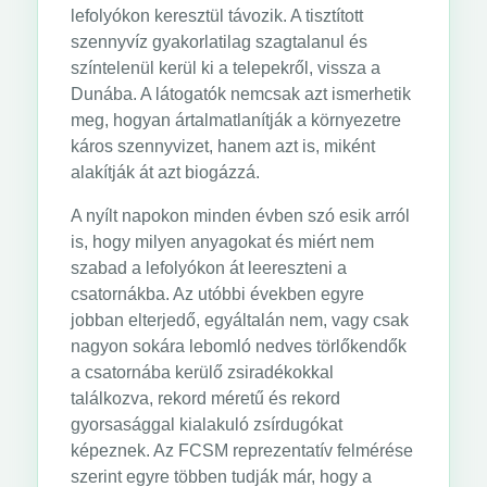
lefolyókon keresztül távozik. A tisztított
szennyvíz gyakorlatilag szagtalanul és
színtelenül kerül ki a telepekről, vissza a
Dunába. A látogatók nemcsak azt ismerhetik
meg, hogyan ártalmatlanítják a környezetre
káros szennyvizet, hanem azt is, miként
alakítják át azt biogázzá.
A nyílt napokon minden évben szó esik arról
is, hogy milyen anyagokat és miért nem
szabad a lefolyókon át leereszteni a
csatornákba. Az utóbbi években egyre
jobban elterjedő, egyáltalán nem, vagy csak
nagyon sokára lebomló nedves törlőkendők
a csatornába kerülő zsiradékokkal
találkozva, rekord méretű és rekord
gyorsasággal kialakuló zsírdugókat
képeznek. Az FCSM reprezentatív felmérése
szerint egyre többen tudják már, hogy a