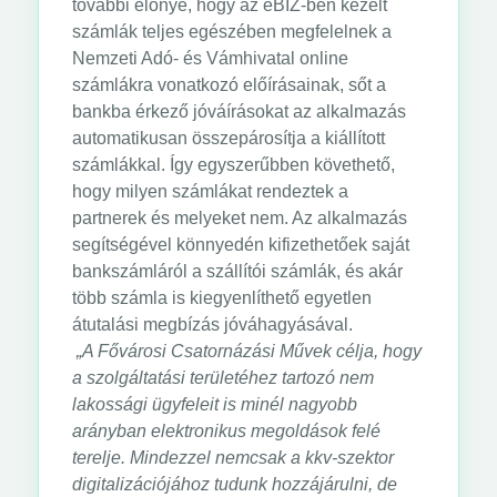
további előnye, hogy az eBIZ-ben kezelt
számlák teljes egészében megfelelnek a
Nemzeti Adó- és Vámhivatal online
számlákra vonatkozó előírásainak, sőt a
bankba érkező jóváírásokat az alkalmazás
automatikusan összepárosítja a kiállított
számlákkal. Így egyszerűbben követhető,
hogy milyen számlákat rendeztek a
partnerek és melyeket nem. Az alkalmazás
segítségével könnyedén kifizethetőek saját
bankszámláról a szállítói számlák, és akár
több számla is kiegyenlíthető egyetlen
átutalási megbízás jóváhagyásával.
„A Fővárosi Csatornázási Művek célja, hogy
a szolgáltatási területéhez tartozó nem
lakossági ügyfeleit is minél nagyobb
arányban elektronikus megoldások felé
terelje. Mindezzel nemcsak a kkv-szektor
digitalizációjához tudunk hozzájárulni, de