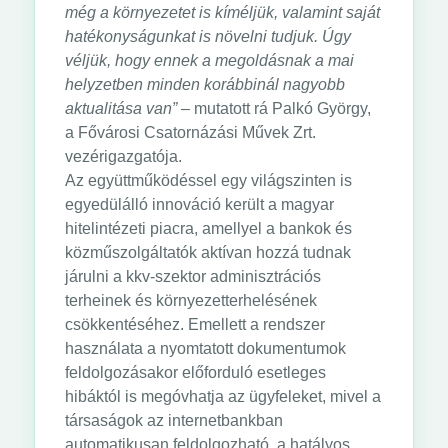
még a környezetet is kíméljük, valamint saját
hatékonyságunkat is növelni tudjuk. Úgy
véljük, hogy ennek a megoldásnak a mai
helyzetben minden korábbinál nagyobb
aktualitása van”
– mutatott rá Palkó György,
a Fővárosi Csatornázási Művek Zrt.
vezérigazgatója.
Az együttműködéssel egy világszinten is
egyedülálló innováció került a magyar
hitelintézeti piacra, amellyel a bankok és
közműszolgáltatók aktívan hozzá tudnak
járulni a kkv-szektor adminisztrációs
terheinek és környezetterhelésének
csökkentéséhez. Emellett a rendszer
használata a nyomtatott dokumentumok
feldolgozásakor előforduló esetleges
hibáktól is megóvhatja az ügyfeleket, mivel a
társaságok az internetbankban
automatikusan feldolgozható, a hatályos