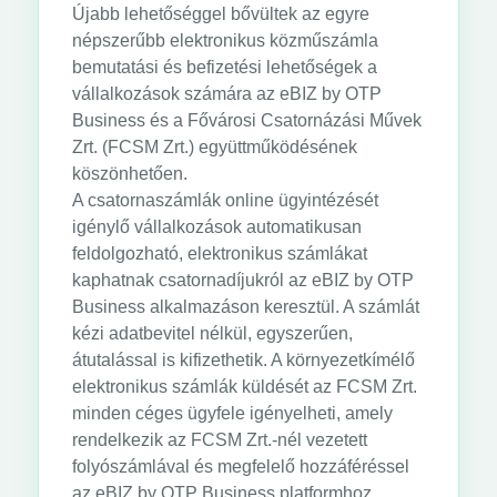
Újabb lehetőséggel bővültek az egyre
népszerűbb elektronikus közműszámla
bemutatási és befizetési lehetőségek a
vállalkozások számára az eBIZ by OTP
Business és a Fővárosi Csatornázási Művek
Zrt. (FCSM Zrt.) együttműködésének
köszönhetően.
A csatornaszámlák online ügyintézését
igénylő vállalkozások automatikusan
feldolgozható, elektronikus számlákat
kaphatnak csatornadíjukról az eBIZ by OTP
Business alkalmazáson keresztül. A számlát
kézi adatbevitel nélkül, egyszerűen,
átutalással is kifizethetik. A környezetkímélő
elektronikus számlák küldését az FCSM Zrt.
minden céges ügyfele igényelheti, amely
rendelkezik az FCSM Zrt.-nél vezetett
folyószámlával és megfelelő hozzáféréssel
az eBIZ by OTP Business platformhoz.