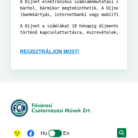
A Díjnet elektronikus számlabemutatási szolgálta
bárhol, bármikor megtekinthetik. A Díjnet online
(bankkártyás, internetbanki vagy mobilfizetés a
A Díjnet a számlákat 18 hónapig díjmentesen megő
történő kapcsolattartásra, észrevételek, reklam
REGISZTRÁLJON MOST!
Hu
En