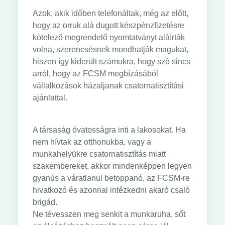
Azok, akik időben telefonáltak, még az előtt,
hogy az orruk alá dugott készpénzfizetésre
kötelező megrendelő nyomtatványt aláírták
volna, szerencsésnek mondhatják magukat,
hiszen így kiderült számukra, hogy szó sincs
arról, hogy az FCSM megbízásából
vállalkozások házaljanak csatornatisztítási
ajánlattal.
A társaság óvatosságra inti a lakosokat. Ha
nem hívtak az otthonukba, vagy a
munkahelyükre csatornatisztítás miatt
szakembereket, akkor mindenképpen legyen
gyanús a váratlanul betoppanó, az FCSM-re
hivatkozó és azonnal intézkedni akaró csaló
brigád.
Ne tévesszen meg senkit a munkaruha, sőt