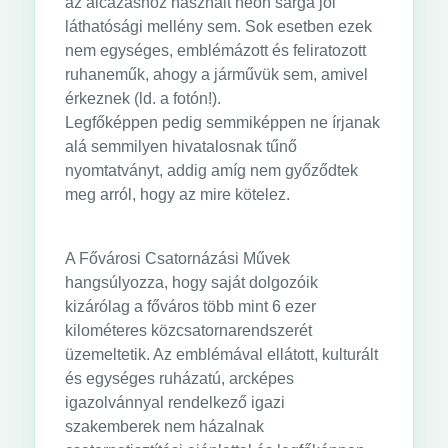
az álcázáshoz használt neon sárga jól
láthatósági mellény sem. Sok esetben ezek
nem egységes, emblémázott és feliratozott
ruhaneműk, ahogy a járművük sem, amivel
érkeznek (ld. a fotón!).
Legfőképpen pedig semmiképpen ne írjanak
alá semmilyen hivatalosnak tűnő
nyomtatványt, addig amíg nem győződtek
meg arról, hogy az mire kötelez.
A Fővárosi Csatornázási Művek
hangsúlyozza, hogy saját dolgozóik
kizárólag a főváros több mint 6 ezer
kilométeres közcsatornarendszerét
üzemeltetik. Az emblémával ellátott, kulturált
és egységes ruházatú, arcképes
igazolvánnyal rendelkező igazi
szakemberek nem házalnak