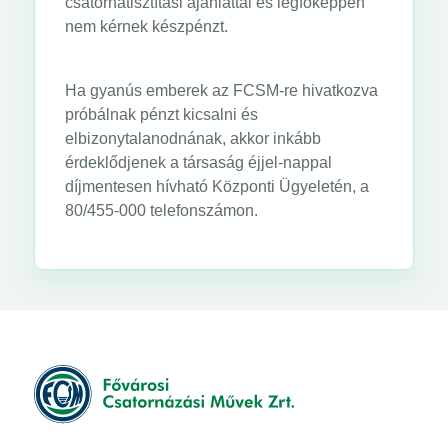
csatornatisztítási ajánlattal és legfőképpen
nem kérnek készpénzt.
Ha gyanús emberek az FCSM-re hivatkozva
próbálnak pénzt kicsalni és
elbizonytalanodnának, akkor inkább
érdeklődjenek a társaság éjjel-nappal
díjmentesen hívható Központi Ügyeletén, a
80/455-000 telefonszámon.