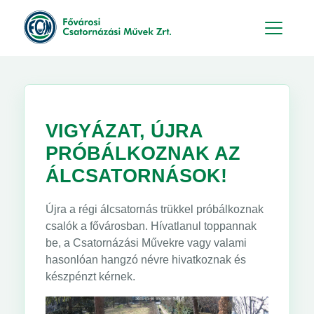
Hu
En
VIGYÁZAT, ÚJRA
PRÓBÁLKOZNAK AZ
ÁLCSATORNÁSOK!
Újra a régi álcsatornás trükkel próbálkoznak
csalók a fővárosban. Hívatlanul toppannak
be, a Csatornázási Művekre vagy valami
hasonlóan hangzó névre hivatkoznak és
készpénzt kérnek.