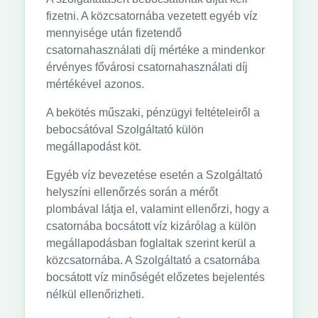
fizetni. A közcsatornába vezetett egyéb víz
mennyisége után fizetendő
csatornahasználati díj mértéke a mindenkor
érvényes fővárosi csatornahasználati díj
mértékével azonos.
A bekötés műszaki, pénzügyi feltételeiről a
bebocsátóval Szolgáltató külön
megállapodást köt.
Egyéb víz bevezetése esetén a Szolgáltató
helyszíni ellenőrzés során a mérőt
plombával látja el, valamint ellenőrzi, hogy a
csatornába bocsátott víz kizárólag a külön
megállapodásban foglaltak szerint kerül a
közcsatornába. A Szolgáltató a csatornába
bocsátott víz minőségét előzetes bejelentés
nélkül ellenőrizheti.