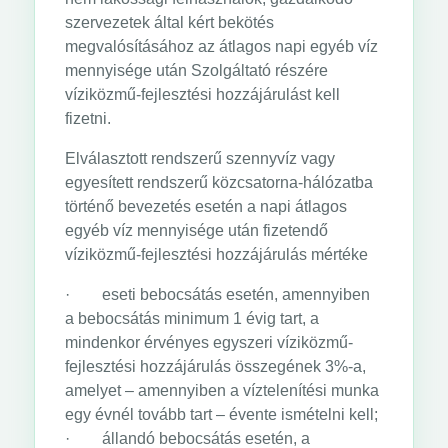
szervezetek által kért bekötés
megvalósításához az átlagos napi egyéb víz
mennyisége után Szolgáltató részére
víziközmű-fejlesztési hozzájárulást kell
fizetni.
Elválasztott rendszerű szennyvíz vagy
egyesített rendszerű közcsatorna-hálózatba
történő bevezetés esetén a napi átlagos
egyéb víz mennyisége után fizetendő
víziközmű-fejlesztési hozzájárulás mértéke
· eseti bebocsátás esetén, amennyiben
a bebocsátás minimum 1 évig tart, a
mindenkor érvényes egyszeri víziközmű-
fejlesztési hozzájárulás összegének 3%-a,
amelyet – amennyiben a víztelenítési munka
egy évnél tovább tart – évente ismételni kell;
· állandó bebocsátás esetén, a