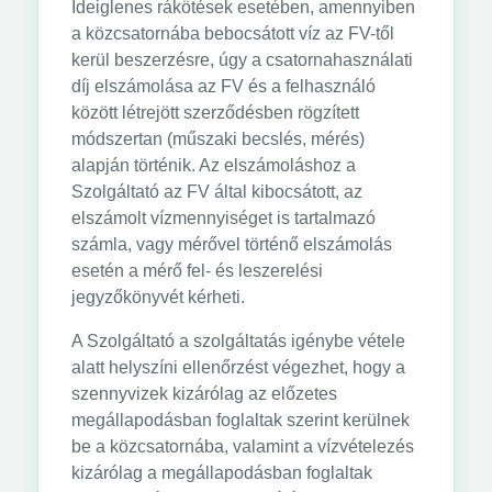
Ideiglenes rákötések esetében, amennyiben
a közcsatornába bebocsátott víz az FV-től
kerül beszerzésre, úgy a csatornahasználati
díj elszámolása az FV és a felhasználó
között létrejött szerződésben rögzített
módszertan (műszaki becslés, mérés)
alapján történik. Az elszámoláshoz a
Szolgáltató az FV által kibocsátott, az
elszámolt vízmennyiséget is tartalmazó
számla, vagy mérővel történő elszámolás
esetén a mérő fel- és leszerelési
jegyzőkönyvét kérheti.
A Szolgáltató a szolgáltatás igénybe vétele
alatt helyszíni ellenőrzést végezhet, hogy a
szennyvizek kizárólag az előzetes
megállapodásban foglaltak szerint kerülnek
be a közcsatornába, valamint a vízvételezés
kizárólag a megállapodásban foglaltak