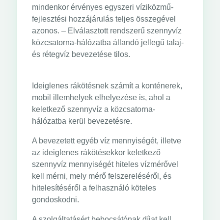
mindenkor érvényes egyszeri víziközmű-
fejlesztési hozzájárulás teljes összegével
azonos. – Elválasztott rendszerű szennyvíz
közcsatorna-hálózatba állandó jellegű talaj-
és rétegvíz bevezetése tilos.
Ideiglenes rákötésnek számít a konténerek,
mobil illemhelyek elhelyezése is, ahol a
keletkező szennyvíz a közcsatorna-
hálózatba kerül bevezetésre.
A bevezetett egyéb víz mennyiségét, illetve
az ideiglenes rákötésekkor keletkező
szennyvíz mennyiségét hiteles vízmérővel
kell mérni, mely mérő felszereléséről, és
hitelesítéséről a felhasználó köteles
gondoskodni.
A szolgáltatásért bebocsátónak díjat kell