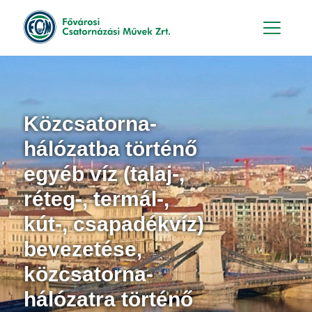
Hu
En
Közcsatorna-
hálózatba történő
egyéb víz (talaj-,
réteg-, termál-,
kút-, csapadékvíz)
bevezetése,
közcsatorna-
hálózatra történő