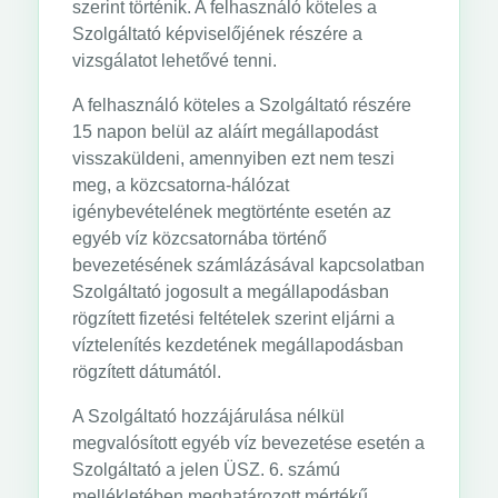
szerint történik. A felhasználó köteles a
Szolgáltató képviselőjének részére a
vizsgálatot lehetővé tenni.
A felhasználó köteles a Szolgáltató részére
15 napon belül az aláírt megállapodást
visszaküldeni, amennyiben ezt nem teszi
meg, a közcsatorna-hálózat
igénybevételének megtörténte esetén az
egyéb víz közcsatornába történő
bevezetésének számlázásával kapcsolatban
Szolgáltató jogosult a megállapodásban
rögzített fizetési feltételek szerint eljárni a
víztelenítés kezdetének megállapodásban
rögzített dátumától.
A Szolgáltató hozzájárulása nélkül
megvalósított egyéb víz bevezetése esetén a
Szolgáltató a jelen ÜSZ. 6. számú
mellékletében meghatározott mértékű