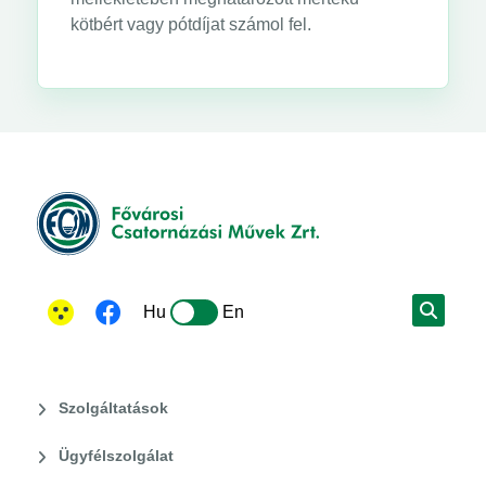
kötbért vagy pótdíjat számol fel.
Hu
En
Szolgáltatások
Ügyfélszolgálat