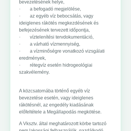
bevezetésének helye,
· a befogadó megjelölése,
· az egyéb víz bebocsátás, vagy
ideiglenes rákötés megkezdésének és
befejezésének tervezett időpontja,
· víztelenítési tervdokumentáció,
· a várható vízmennyiség,
· a vízminőségre vonatkozó vizsgálati
eredmények,
· rétegvíz esetén hidrogeológiai
szakvélemény.
A közcsatornába történő egyéb víz
bevezetése esetén, vagy ideiglenes
rákötésnél, az engedély kiadásának
előfeltétele a Megállapodás megkötése.
A Vksztv. által meghatározott körbe tartozó
nem lakossági felhasználók, gazdálkodó