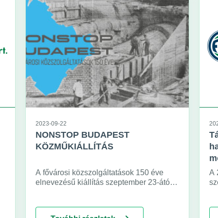
2023-09-22
20
NONSTOP BUDAPEST
Tá
KÖZMŰKIÁLLÍTÁS
ha
m
A fővárosi közszolgáltatások 150 éve
A 
elnevezésű kiállítás szeptember 23-ától
sz
két héten keresztül ingyenesen
al
megtekinthető a Margitszigeten a Kristály
ho
Színtérben.
(v