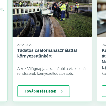
2022-03-22
20
Tudatos csatornahasználattal
Ka
környezettünkért
át
N
L
A Víz Világnapja alkalmából a víziközmű-
A 
rendszerek környezettudatosabb
ka
használatára hívta fel a figyelmet a
Me
Fővárosi Csatornázási Művek. A
ko
társadalmi szemléletformáló kampány
Na
További részletek
keretében tartott nyílt napokon több mint
17
5500 lakos és diák ismerkedhetett meg a
12
legkorszerűbb szennyvíztisztítási
ví