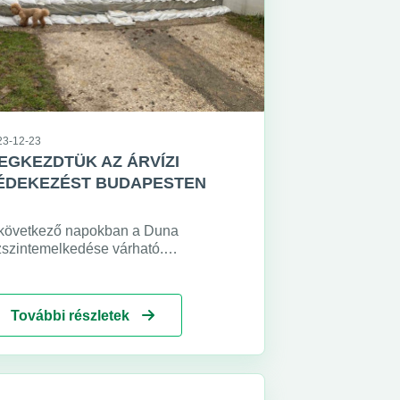
23-12-23
EGKEZDTÜK AZ ÁRVÍZI
ÉDEKEZÉST BUDAPESTEN
következő napokban a Duna
zszintemelkedése várható.
rsaságunk még a magasabb vízállás
gérkezése előtt megkezdte a
lkészülést az árhullám fogadására.
További részletek