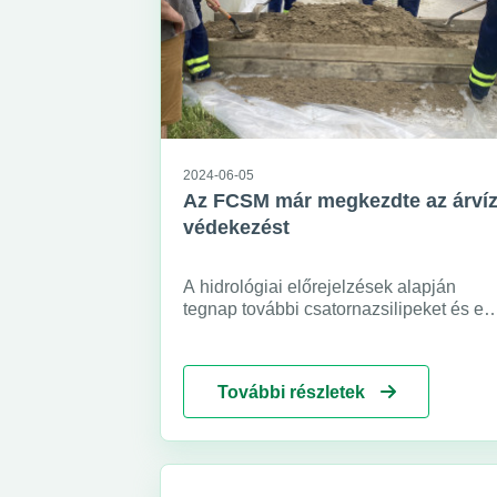
2024-06-05
Az FCSM már megkezdte az árvíz
védekezést
A hidrológiai előrejelzések alapján
tegnap további csatornazsilipeket és eg
felszíni árvízvédelmi kaput zártak le
munkatársaink. A vízszint emelkedése
miatt Budapesten a hét árvízvédelmi
További részletek
szakaszból négy szakaszon már I. fokú
árvízvédelmi készültséget rendelt el a
Főpolgármester.