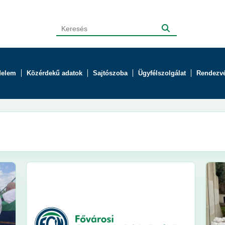
delem
Közérdekű adatok
Sajtószoba
Ügyfélszolgálat
Rendezv