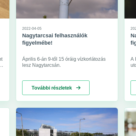
2022-04-05
20
Nagytarcsai felhasználók
Na
figyelmébe!
f
nt
Április 6-án 9-től 15 óráig vízkorlátozás
A 
lesz Nagytarcsán.
ut
és
a
További részletek