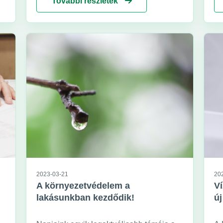
További részletek
a 
sz
20
k.
2023-03-21
20
A környezetvédelem a
Ví
lakásunkban kezdődik!
új