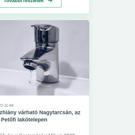
További részletek
Magyar Energetikai és Közmű-
abályozási Hivatal jóváhagyásával
23. június 15-ei hatállyal megváltozott.
22-11-04
zhiány várható Nagytarcsán, az
 Petőfi lakótelepen