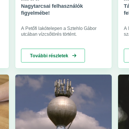
Nagytarcsai felhasználók
Tá
figyelmébe!
fe
A Petőfi lakótelepen a Sztehlo Gábor
A 
utcában vízcsőtörés történt.
sz
VK
2/
Na
További részletek
m
iv
sz
ví
kö
Cs
FC