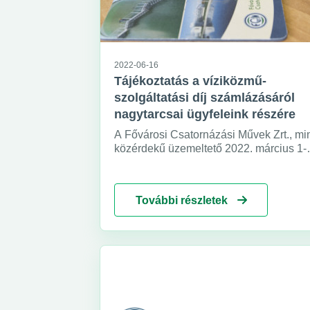
2022-06-16
Tájékoztatás a víziközmű-
szolgáltatási díj számlázásáról
nagytarcsai ügyfeleink részére
A Fővárosi Csatornázási Művek Zrt., mi
közérdekű üzemeltető 2022. március 1-
jétől kezdve látja el Nagytarcsa ivóvíz- 
csatornaszolgáltatását. Munkatársaink 
meglévő víziközmű-rendszer
További részletek
teljesítőképességéhez mérten
folyamatosan azon tevékenykednek,
hogy az ellátás színvonalát emeljék.