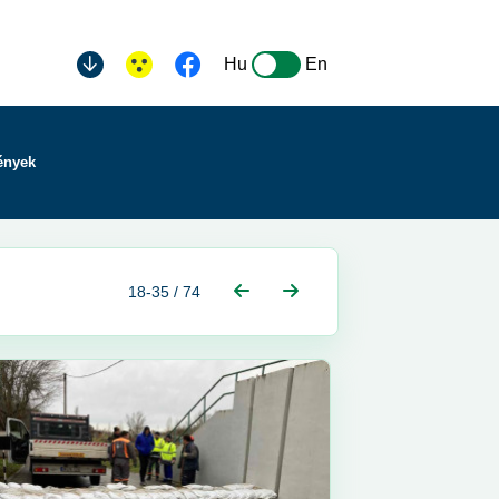
Hu
En
ények
18-35 / 74