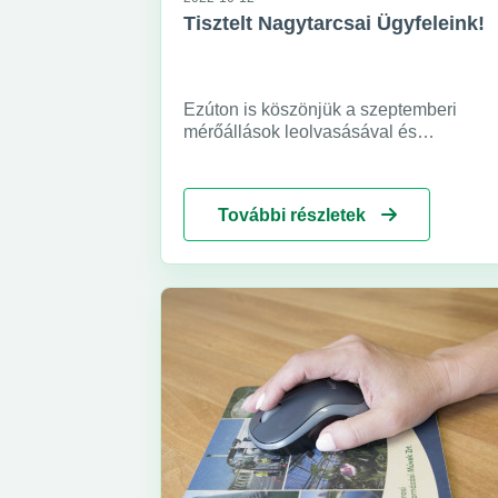
Tisztelt Nagytarcsai Ügyfeleink!
Ezúton is köszönjük a szeptemberi
mérőállások leolvasásával és
diktálásával kapcsolatos
együttműködésüket. A 2022. március és
szeptember közötti időszakra vonatkozó
További részletek
első számlák megküldésére – előre ne
látható technikai okok miatt – 2022.
november elején tudunk sort keríteni.