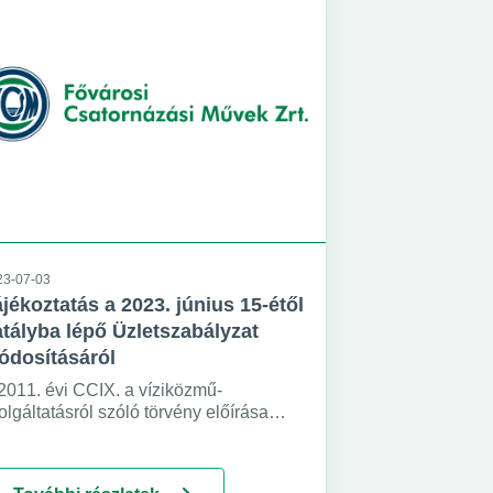
23-07-03
jékoztatás a 2023. június 15-étől
tályba lépő Üzletszabályzat
ódosításáról
2011. évi CCIX. a víziközmű-
olgáltatásról szóló törvény előírása
apján tájékoztatjuk felhasználóinkat,
gy a Fővárosi Csatornázási Művek Zrt.
íziközmű-szolgáltató) üzletszabályzata