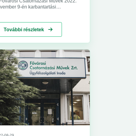
Fővárosi Csatornázási Művek 2022.
vember 9-én karbantartási
nkálatokat végez, ezért ezen a napon
 órától 13 óráig vízhiány várható
gytarcsán, az új Petőfi lakótelepen.
További részletek
22-08-29