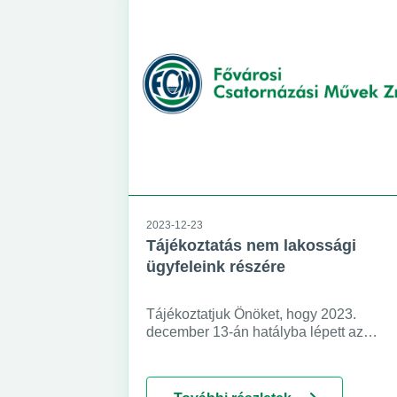
2023-12-23
Tájékoztatás nem lakossági
ügyfeleink részére
Tájékoztatjuk Önöket, hogy 2023.
december 13-án hatályba lépett az
energiaügyi miniszter 25/2023. (XII.13.)
EM rendelete a nem lakossági
felhasználók országosan egységes