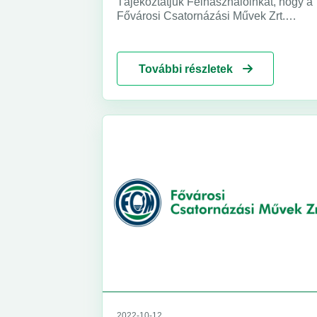
Tájékoztatjuk Felhasználóinkat, hogy a
Fővárosi Csatornázási Művek Zrt.
jelenleg hatályos Üzletszabályzata
módosításra kerül.
További részletek
2022-10-12