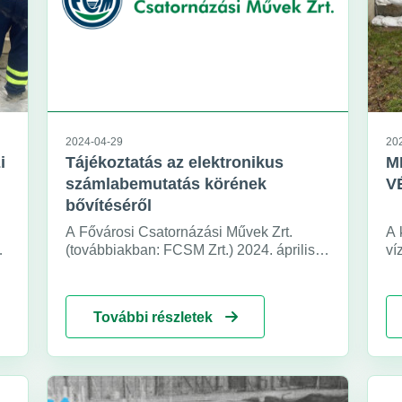
2024-04-29
20
i
Tájékoztatás az elektronikus
M
számlabemutatás körének
V
bővítéséről
A Fővárosi Csatornázási Művek Zrt.
A 
y
(továbbiakban: FCSM Zrt.) 2024. április
ví
15-étől közvetlenül e-mailen keresztül is
Tá
biztosítja ügyfeleinek a számlabemutatás
me
lehetőségét.
fe
További részletek