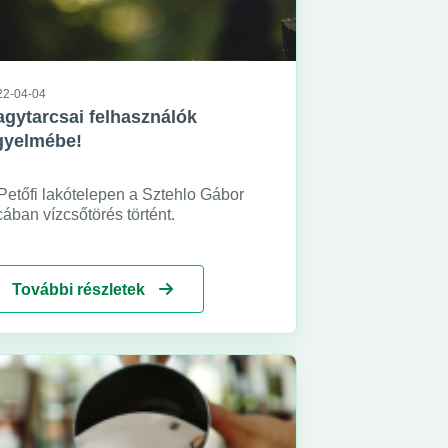
22-04-04
gytarcsai felhasználók
igyelmébe!
Petőfi lakótelepen a Sztehlo Gábor
cában vízcsőtörés történt.
További részletek